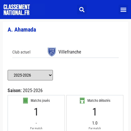
A. Ahamada
Villefranche
Club actuel
Saison:
2025-2026
Matchs joués
Matchs débutés
1
1
-
1.0
Par match
Par match