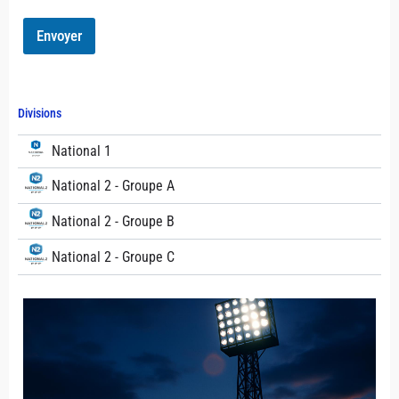
a
g
Envoyer
e
E
m
a
i
Divisions
l
National 1
National 2 - Groupe A
National 2 - Groupe B
National 2 - Groupe C