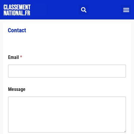
Contact
Email
*
E
Message
m
a
i
l
M
e
s
s