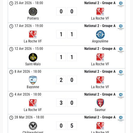
25 Avr 2026
-
18:00
National 2 - Groupe A
0
0
Poitiers
La Roche VF
17 Avr 2026
-
19:00
National 2 - Groupe A
1
1
La Roche VF
Angoulême
12 Avr 2026
-
15:00
National 2 - Groupe A
1
1
Saint-Malo
La Roche VF
8 Avr 2026
-
18:00
National 2 - Groupe A
2
0
Bayonne
La Roche VF
4 Avr 2026
-
18:00
National 2 - Groupe A
3
0
La Roche VF
Saumur
28 Mar 2026
-
18:00
National 2 - Groupe A
0
5
Châteaubriant
La Roche VF