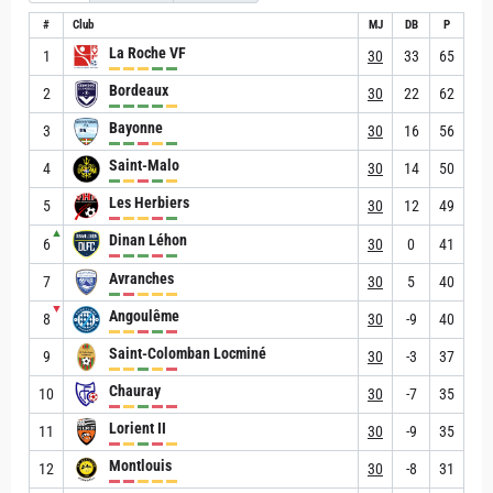
#
Club
MJ
DB
P
La Roche VF
1
30
33
65
Bordeaux
2
30
22
62
Bayonne
3
30
16
56
Saint-Malo
4
30
14
50
Les Herbiers
5
30
12
49
▲
Dinan Léhon
6
30
0
41
Avranches
7
30
5
40
▼
Angoulême
8
30
-9
40
Saint-Colomban Locminé
9
30
-3
37
Chauray
10
30
-7
35
Lorient II
11
30
-9
35
Montlouis
12
30
-8
31