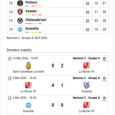
Poitiers
13
30
-16
31
Saumur
14
30
-17
28
Châteaubriant
15
30
-23
28
Granville
16
30
-10
28
National 2 - Groupe A 2025-2026
Derniers matchs
16 Mai 2026
-
18:00
National 2 - Groupe A
0
2
Saint-Colomban Locminé
La Roche VF
9 Mai 2026
-
18:00
National 2 - Groupe A
4
1
La Roche VF
Chauray
2 Mai 2026
-
18:00
National 2 - Groupe A
0
0
Granville
La Roche VF