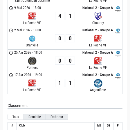
Saint-Colomban Locminé
La Roche VF
9 Mai 2026
-
18:00
National 2 - Groupe A
4
1
La Roche VF
Chauray
2 Mai 2026
-
18:00
National 2 - Groupe A
0
0
Granville
La Roche VF
25 Avr 2026
-
18:00
National 2 - Groupe A
0
0
Poitiers
La Roche VF
17 Avr 2026
-
19:00
National 2 - Groupe A
1
1
La Roche VF
Angoulême
Classement
Tous
Domicile
Extérieur
#
Club
MJ
DB
P