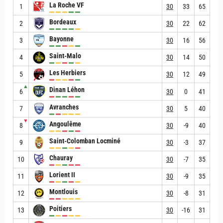
La Roche VF
1
30
33
65
Bordeaux
2
30
22
62
Bayonne
3
30
16
56
Saint-Malo
4
30
14
50
Les Herbiers
5
30
12
49
▲
Dinan Léhon
6
30
0
41
Avranches
7
30
5
40
▼
Angoulême
8
30
-9
40
Saint-Colomban Locminé
9
30
-3
37
Chauray
10
30
-7
35
Lorient II
11
30
-9
35
Montlouis
12
30
-8
31
Poitiers
13
30
-16
31