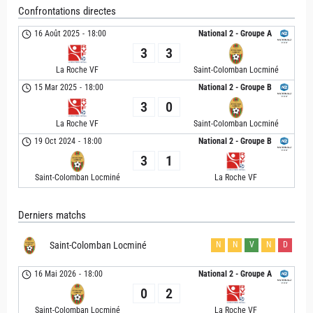
Confrontations directes
16 Août 2025
-
18:00
National 2 - Groupe A
3
3
La Roche VF
Saint-Colomban Locminé
15 Mar 2025
-
18:00
National 2 - Groupe B
3
0
La Roche VF
Saint-Colomban Locminé
19 Oct 2024
-
18:00
National 2 - Groupe B
3
1
Saint-Colomban Locminé
La Roche VF
Derniers matchs
Saint-Colomban Locminé
N
N
V
N
D
16 Mai 2026
-
18:00
National 2 - Groupe A
0
2
Saint-Colomban Locminé
La Roche VF