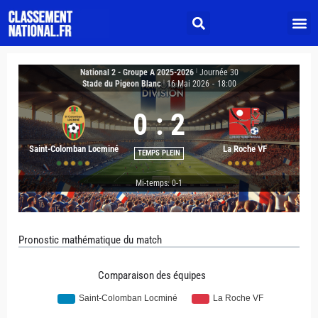
National 2 - Groupe A 2025-2026
|
Journée 30
Stade du Pigeon Blanc
|
16 Mai 2026
-
18:00
0
:
2
Saint-Colomban Locminé
La Roche VF
TEMPS PLEIN
Mi-temps: 0-1
Pronostic mathématique du match
Comparaison des équipes