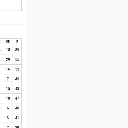
E
DB
P
4
15
59
4
29
55
7
16
53
1
7
49
7
15
48
6
10
47
3
6
46
3
3
41
3
2
39