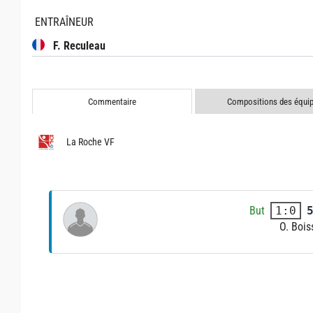
ENTRAÎNEUR
F. Reculeau
Commentaire
Compositions des équi
La Roche VF
But
1:0
O. Bois