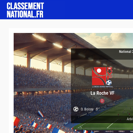
National 
La Roche VF
D
O. Boissy
5'
Arbi