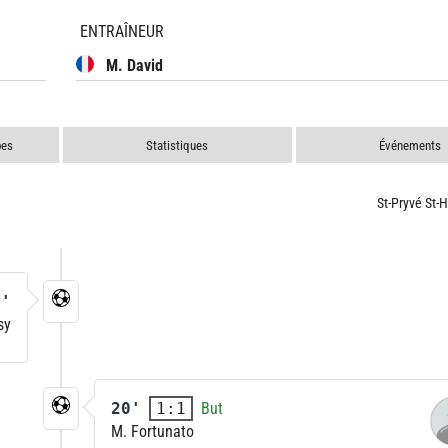
ENTRAÎNEUR
M. David
pes
Statistiques
Événements
St-Pryvé St-H
5'
sy
20'
But
1:1
M. Fortunato