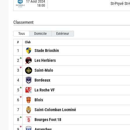
17 Août 2024
St-Pryvé St-H
18:00
Classement
Tous
Domicile
Extérieur
#
Club
1
Stade Briochin
▲
2
Les Herbiers
▼
3
Saint-Malo
4
Bordeaux
▲
5
La Roche VF
▼
6
Blois
7
Saint-Colomban Locminé
▲
8
Bourges Foot 18
▼
9
Avranches