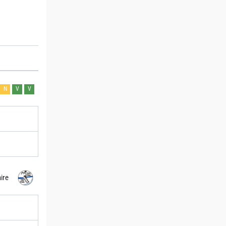
N
V
V
aire