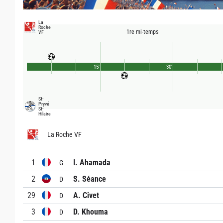
La
Roche
1re mi-temps
VF
15'
30'
St-
Pryvé
St-
Hilaire
La Roche VF
1
I. Ahamada
G
2
S. Séance
D
29
A. Civet
D
3
D. Khouma
D