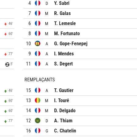
4
Y. Sabri
D
7
R. Galas
M
6
T. Lemesle
M
46'
8
M. Fortunato
M
60'
10
G. Gope-Fenepej
A
9
I. Mendes
A
77'
11
S. Degert
A
5'
REMPLAÇANTS
15
T. Gautier
A
46'
13
I. Touré
M
60'
14
D. Delgado
M
60'
12
A. Thiam
D
77'
16
C. Chatelin
G