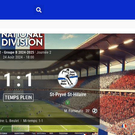
2 - Groupe B 2024-2025
|
Journée 2
24 Août 2024
-
18:00
1
:
1
St-Pryvé St-Hilaire
TEMPS PLEIN
V
M. Fortunato
20'
tre: L. Beulet
Mi-temps: 1-1
|