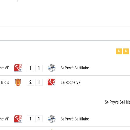
N
N
1
1
he VF
St-Pryvé St-Hilaire
2
1
Blois
La Roche VF
St-Pryvé St-Hil
1
1
he VF
St-Pryvé St-Hilaire