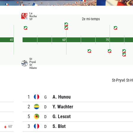
La
Roche
2e mi-temps
VF
45'
60'
75'
St-
Pryvé
St-
Hilaire
St-Pryvé St-H
1
A. Hunou
G
2
Y. Wachter
D
5
G. Lescot
D
3
S. Blot
D
60'