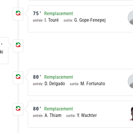
75'
Remplacement
I. Touré
G. Gope-Fenepej
entrée:
sortie:
7'
ki
80'
Remplacement
D. Delgado
M. Fortunato
entrée:
sortie:
80'
Remplacement
A. Thiam
Y. Wachter
entrée:
sortie: