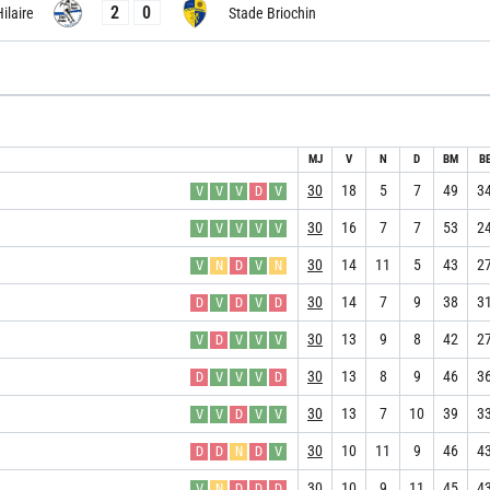
2
0
ilaire
Stade Briochin
MJ
V
N
D
BM
B
30
18
5
7
49
3
V
V
V
D
V
30
16
7
7
53
2
V
V
V
V
V
30
14
11
5
43
2
V
N
D
V
N
30
14
7
9
38
3
D
V
D
V
D
30
13
9
8
42
2
V
D
V
V
V
30
13
8
9
46
3
D
V
V
V
D
30
13
7
10
39
3
V
V
D
V
V
30
10
11
9
46
4
D
D
N
D
V
30
10
9
11
45
4
V
N
D
D
D