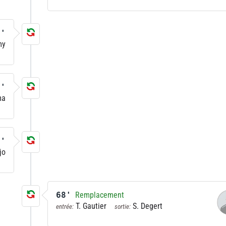
6'
my
0'
ma
0'
jo
68'
Remplacement
T. Gautier
S. Degert
entrée:
sortie: