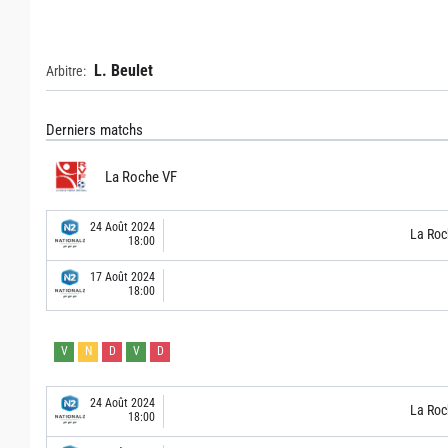
L. Beulet
Arbitre:
Derniers matchs
La Roche VF
24 Août 2024
La Roc
18:00
17 Août 2024
18:00
V
N
D
V
D
24 Août 2024
La Roc
18:00