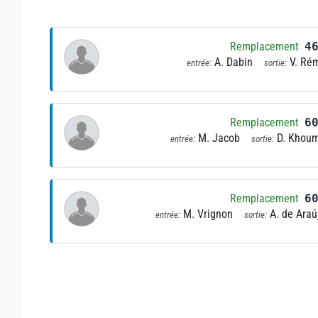
Remplacement
4
A. Dabin
V. Ré
entrée:
sortie:
Remplacement
6
M. Jacob
D. Khou
entrée:
sortie:
Remplacement
6
M. Vrignon
A. de Araú
entrée:
sortie: