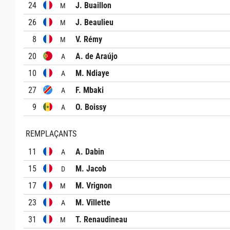
24
J. Buaillon
M
26
J. Beaulieu
M
8
V. Rémy
M
20
A. de Araújo
A
10
M. Ndiaye
A
27
F. Mbaki
A
9
O. Boissy
A
REMPLAÇANTS
11
A. Dabin
A
15
M. Jacob
D
17
M. Vrignon
M
23
M. Villette
A
31
T. Renaudineau
M