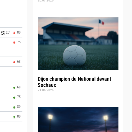
26.07.2026
20'
80'
75'
68'
Dijon champion du National devant
Sochaux
68'
21.06.2026
75'
80'
80'