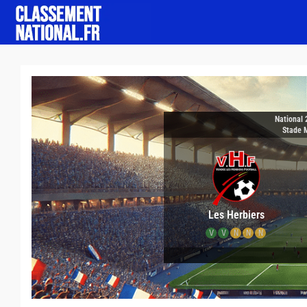
National 
Stade 
Les Herbiers
V
V
N
N
N