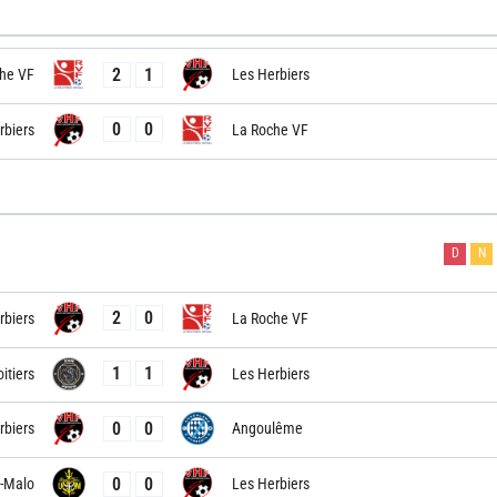
2
1
he VF
Les Herbiers
0
0
rbiers
La Roche VF
D
N
2
0
rbiers
La Roche VF
1
1
itiers
Les Herbiers
0
0
rbiers
Angoulême
0
0
t-Malo
Les Herbiers