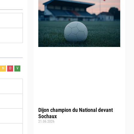
N
D
V
Dijon champion du National devant
Sochaux
21.06.2026