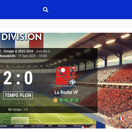
2 - Groupe A 2025-2026
|
Journée 6
Massabielle
|
19 Sep 2025
-
19:00
2
:
0
La Roche VF
TEMPS PLEIN
N
V
V
V
V
Mi-temps: 2-0