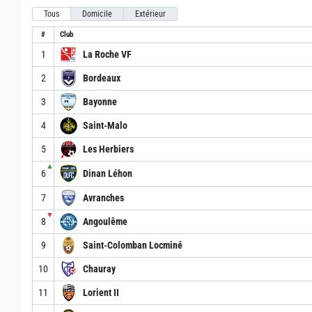
Tous
Domicile
Extérieur
#
Club
1
La Roche VF
2
Bordeaux
3
Bayonne
4
Saint-Malo
5
Les Herbiers
▲
6
Dinan Léhon
7
Avranches
▼
8
Angoulême
9
Saint-Colomban Locminé
10
Chauray
11
Lorient II