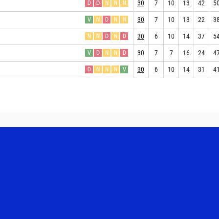
30
7
10
13
42
5
D
D
N
N
N
30
7
10
13
22
3
V
N
D
N
N
30
6
10
14
37
5
N
N
D
N
D
30
7
7
16
24
4
V
D
N
N
D
30
6
10
14
31
4
D
N
N
N
V