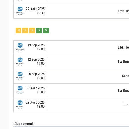
22 Août 2025
Les He
19:30
N
N
N
V
V
19 Sep 2025
Les He
19:00
12 Sep 2025
La Roc
19:00
6 Sep 2025
Mont
19:00
30 Août 2025
La Roc
18:00
23 Août 2025
Lor
18:00
Classement