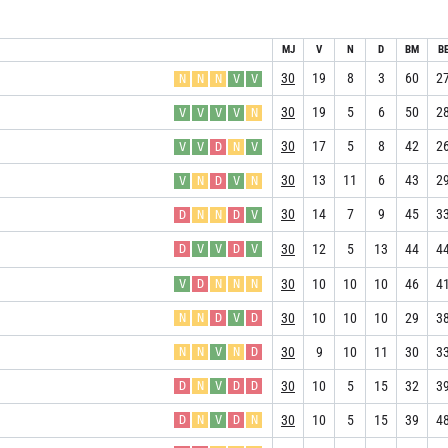
MJ
V
N
D
BM
B
30
19
8
3
60
2
N
N
N
V
V
30
19
5
6
50
2
V
V
V
V
N
30
17
5
8
42
2
V
V
D
N
V
30
13
11
6
43
2
V
N
D
V
N
30
14
7
9
45
3
D
N
N
D
V
30
12
5
13
44
4
D
V
V
D
V
30
10
10
10
46
4
V
D
N
N
N
30
10
10
10
29
3
N
N
D
V
D
30
9
10
11
30
3
N
N
V
N
D
30
10
5
15
32
3
D
N
V
D
D
30
10
5
15
39
4
D
N
V
D
N