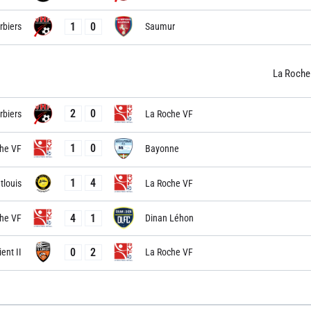
1
0
rbiers
Saumur
La Roche
2
0
rbiers
La Roche VF
1
0
he VF
Bayonne
1
4
louis
La Roche VF
4
1
he VF
Dinan Léhon
0
2
ient II
La Roche VF