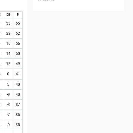
E
DB
P
7
33
65
8
22
62
6
16
56
9
14
50
3
12
49
4
0
41
1
5
40
8
-9
40
3
-3
37
9
-7
35
8
-9
35