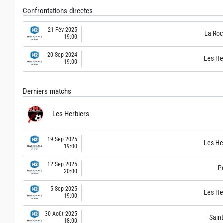
Confrontations directes
21 Fév 2025
La Roc
19:00
20 Sep 2024
Les He
19:00
Derniers matchs
Les Herbiers
19 Sep 2025
Les He
19:00
12 Sep 2025
Po
20:00
5 Sep 2025
Les He
19:00
30 Août 2025
Sain
18:00