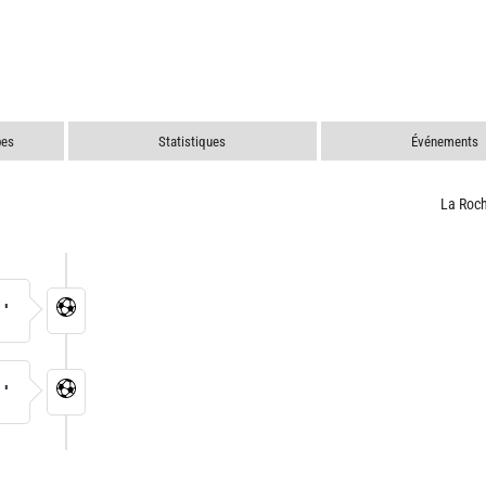
pes
Statistiques
Événements
La Roc
3'
0'