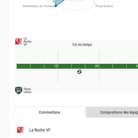
La
Roche
1re mi-temps
VF
15'
30'
4
Dinan
Léhon
Commentaire
Compositions des équi
La Roche VF