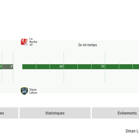
La
Roche
2e mi-temps
VF
5'
4'
60'
75'
Dinan
Léhon
pes
Statistiques
Événements
Dinan 