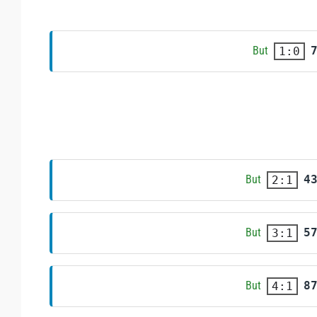
But
1:0
But
4
2:1
But
5
3:1
But
8
4:1