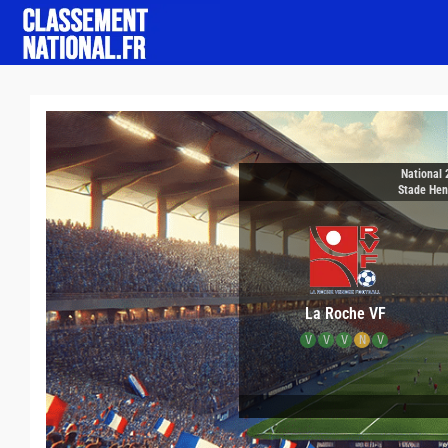
National 
Stade Hen
La Roche VF
V
V
V
N
V