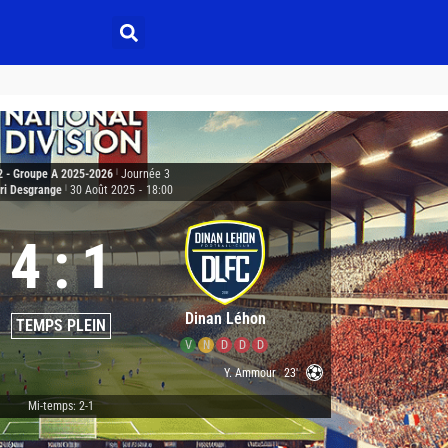
2 - Groupe A 2025-2026
|
Journée 3
ri Desgrange
|
30 Août 2025
-
18:00
4
:
1
Dinan Léhon
TEMPS PLEIN
V
N
D
D
D
Y. Ammour
23'
Mi-temps: 2-1