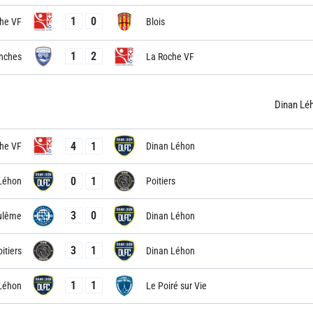
1
0
he VF
Blois
1
2
nches
La Roche VF
Dinan Lé
4
1
he VF
Dinan Léhon
0
1
Léhon
Poitiers
3
0
ulême
Dinan Léhon
3
1
itiers
Dinan Léhon
1
1
Léhon
Le Poiré sur Vie