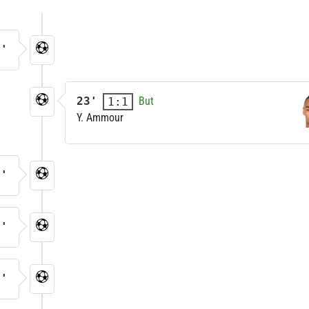
7'
23'
But
1:1
Y. Ammour
3'
7'
7'