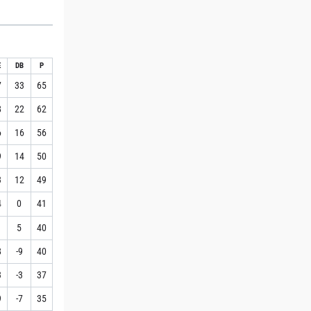
E
DB
P
7
33
65
8
22
62
6
16
56
9
14
50
3
12
49
4
0
41
1
5
40
8
-9
40
3
-3
37
9
-7
35