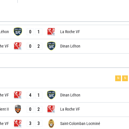
0
1
Léhon
La Roche VF
0
2
he VF
Dinan Léhon
N
N
4
1
he VF
Dinan Léhon
0
2
ient II
La Roche VF
3
3
he VF
Saint-Colomban Locminé