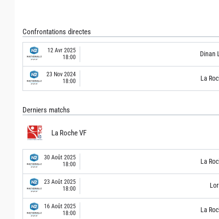
Confrontations directes
12 Avr 2025
Dinan 
18:00
23 Nov 2024
La Roc
18:00
Derniers matchs
La Roche VF
30 Août 2025
La Roc
18:00
23 Août 2025
Lor
18:00
16 Août 2025
La Roc
18:00