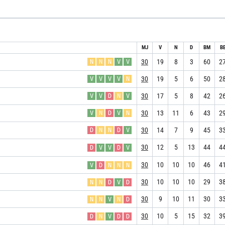
MJ
V
N
D
BM
B
30
19
8
3
60
2
N
N
N
V
V
30
19
5
6
50
2
V
V
V
V
N
30
17
5
8
42
2
V
V
D
N
V
30
13
11
6
43
2
V
N
D
V
N
30
14
7
9
45
3
D
N
N
D
V
30
12
5
13
44
4
D
V
V
D
V
30
10
10
10
46
4
V
D
N
N
N
30
10
10
10
29
3
N
N
D
V
D
30
9
10
11
30
3
N
N
V
N
D
30
10
5
15
32
3
D
N
V
D
D