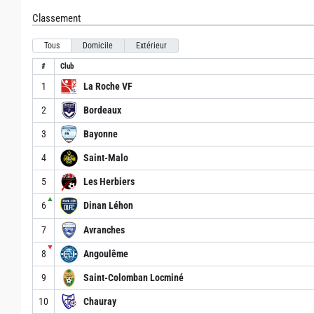
Classement
Tous
Domicile
Extérieur
#
Club
1
La Roche VF
2
Bordeaux
3
Bayonne
4
Saint-Malo
5
Les Herbiers
▲
6
Dinan Léhon
7
Avranches
▼
8
Angoulême
9
Saint-Colomban Locminé
10
Chauray