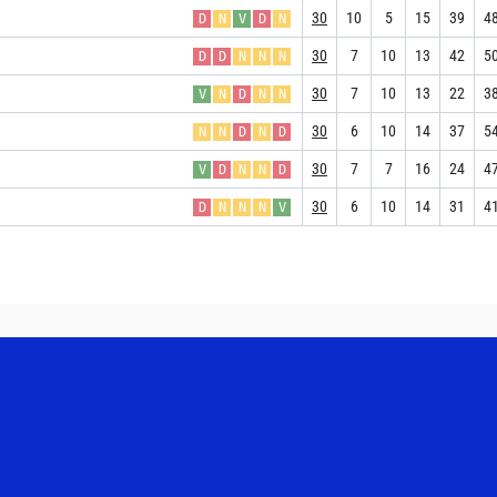
30
10
5
15
39
4
D
N
V
D
N
30
7
10
13
42
5
D
D
N
N
N
30
7
10
13
22
3
V
N
D
N
N
30
6
10
14
37
5
N
N
D
N
D
30
7
7
16
24
4
V
D
N
N
D
30
6
10
14
31
4
D
N
N
N
V