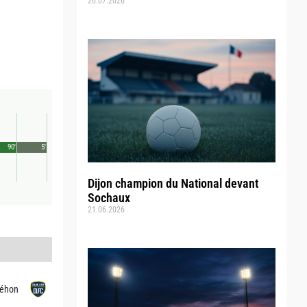
26.07.2026
90'
5'
Dijon champion du National devant
Sochaux
21.06.2026
Léhon