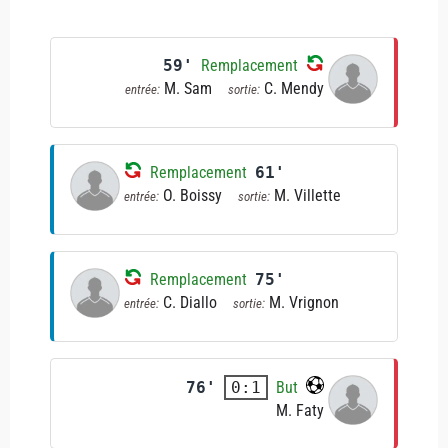
59'
Remplacement
M. Sam
C. Mendy
entrée:
sortie:
Remplacement
61'
O. Boissy
M. Villette
entrée:
sortie:
Remplacement
75'
C. Diallo
M. Vrignon
entrée:
sortie:
76'
But
0:1
M. Faty