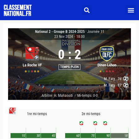
National 2 - Groupe B 2024-2025
|
Journée 11
23 Nov 2024
-
18:00
0
:
2
La Roche VF
Dinan Léhon
TEMPS PLEIN
M. Faty
76'
M. Faty
87'
Arbitre: H. Mahaoudi
Mi-temps: 0-0
|
1re mi-temps
2e mi-temps
15'
30'
45'
60'
75'
90'
18'