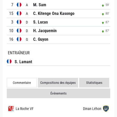
7
M. Sam
A
59'
15
C. Kitenge Ona Kasongo
A
80'
3
S. Lucas
D
87'
10
H. Jacquemin
D
87'
16
C. Guyon
G
ENTRAÎNEUR
S. Lamant
Commentaire
Compositions des équipes
Statistiques
Événements
La Roche VF
Dinan Léhon