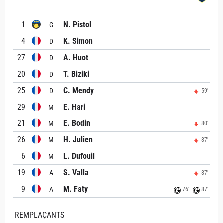
1
N. Pistol
G
4
K. Simon
D
27
A. Huot
D
20
T. Biziki
D
25
C. Mendy
D
59'
29
E. Hari
M
21
E. Bodin
M
80'
26
H. Julien
M
87'
6
L. Dufouil
M
19
S. Valla
A
87'
9
M. Faty
A
76'
87'
REMPLAÇANTS