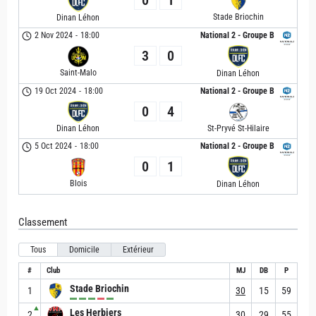
0
1
Stade Briochin
Dinan Léhon
2 Nov 2024
-
18:00
National 2 - Groupe B
3
0
Saint-Malo
Dinan Léhon
19 Oct 2024
-
18:00
National 2 - Groupe B
0
4
St-Pryvé St-Hilaire
Dinan Léhon
5 Oct 2024
-
18:00
National 2 - Groupe B
0
1
Blois
Dinan Léhon
Classement
Tous
Domicile
Extérieur
#
Club
MJ
DB
P
Stade Briochin
1
30
15
59
▲
Les Herbiers
2
30
29
55