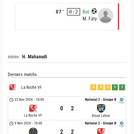
87'
But
0:2
M. Faty
H. Mahaoudi
Arbitre:
Derniers matchs
La Roche VF
N
N
N
V
V
23 Nov 2024
-
18:00
National 2 - Groupe B
0
2
La Roche VF
Dinan Léhon
9 Nov 2024
-
18:00
National 2 - Groupe B
2
2