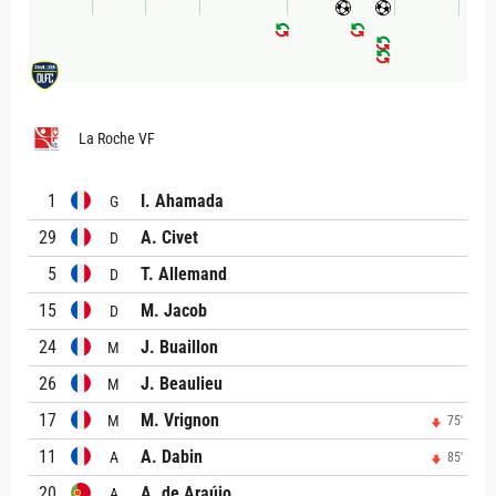
La Roche VF
1
I. Ahamada
G
29
A. Civet
D
5
T. Allemand
D
15
M. Jacob
D
24
J. Buaillon
M
26
J. Beaulieu
M
17
M. Vrignon
M
75'
11
A. Dabin
A
85'
20
A. de Araújo
A