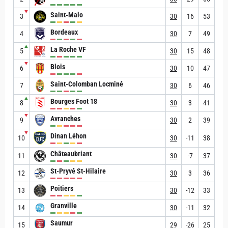
▼
Saint-Malo
3
30
16
53
Bordeaux
4
30
7
49
▲
La Roche VF
5
30
15
48
▼
Blois
6
30
10
47
Saint-Colomban Locminé
7
30
6
46
▲
Bourges Foot 18
8
30
3
41
▼
Avranches
9
30
2
39
▼
Dinan Léhon
10
30
-11
38
Châteaubriant
11
30
-7
37
St-Pryvé St-Hilaire
12
30
3
36
Poitiers
13
30
-12
33
Granville
14
30
-11
32
Saumur
15
29
-26
25