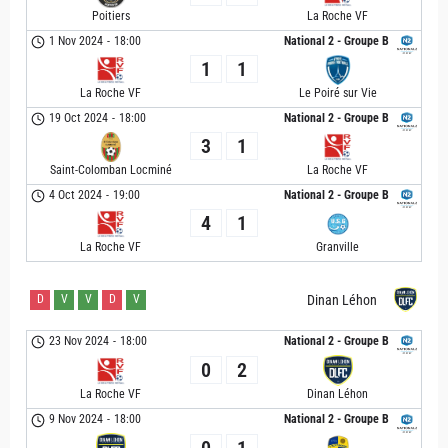
Poitiers
La Roche VF
1 Nov 2024
-
18:00
National 2 - Groupe B
1
1
La Roche VF
Le Poiré sur Vie
19 Oct 2024
-
18:00
National 2 - Groupe B
3
1
Saint-Colomban Locminé
La Roche VF
4 Oct 2024
-
19:00
National 2 - Groupe B
4
1
La Roche VF
Granville
D
V
V
D
V
Dinan Léhon
23 Nov 2024
-
18:00
National 2 - Groupe B
0
2
La Roche VF
Dinan Léhon
9 Nov 2024
-
18:00
National 2 - Groupe B