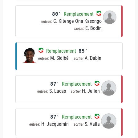
80'
Remplacement
C. Kitenge Ona Kasongo
entrée:
E. Bodin
sortie:
Remplacement
85'
M. Sidibé
A. Dabin
entrée:
sortie:
87'
Remplacement
S. Lucas
H. Julien
entrée:
sortie:
87'
Remplacement
H. Jacquemin
S. Valla
entrée:
sortie: