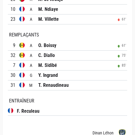
10
M. Ndiaye
A
23
M. Villette
A
61'
REMPLAÇANTS
9
O. Boissy
A
61'
32
C. Diallo
A
75'
7
M. Sidibé
A
85'
30
Y. Ingrand
G
31
T. Renaudineau
M
ENTRAÎNEUR
F. Reculeau
Dinan Léhon