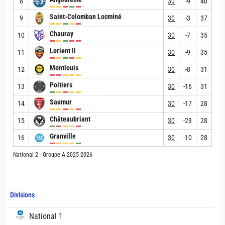
8
30
-9
40
Saint-Colomban Locminé
9
30
-3
37
Chauray
10
30
-7
35
Lorient II
11
30
-9
35
Montlouis
12
30
-8
31
Poitiers
13
30
-16
31
Saumur
14
30
-17
28
Châteaubriant
15
30
-23
28
Granville
16
30
-10
28
National 2 - Groupe A 2025-2026
Divisions
National 1