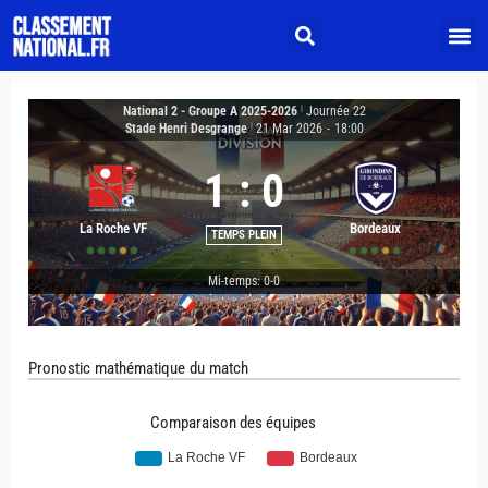
National 2 - Groupe A 2025-2026
|
Journée 22
Stade Henri Desgrange
|
21 Mar 2026
-
18:00
1
:
0
La Roche VF
Bordeaux
TEMPS PLEIN
Mi-temps: 0-0
Pronostic mathématique du match
Comparaison des équipes