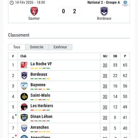
14 Fév 2026
-
18:00
National 2 - Groupe A
0
2
Saumur
Bordeaux
Classement
Tous
Domicile
Extérieur
#
Club
MJ
DB
P
La Roche VF
1
30
33
65
Bordeaux
2
30
22
62
Bayonne
3
30
16
56
Saint-Malo
4
30
14
50
Les Herbiers
5
30
12
49
▲
Dinan Léhon
6
30
0
41
Avranches
7
30
5
40
▼
Angoulême