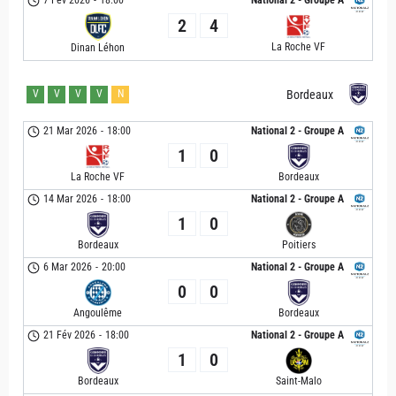
7 Fév 2026
-
18:00
National 2 - Groupe A
2
4
La Roche VF
Dinan Léhon
V
V
V
V
N
Bordeaux
21 Mar 2026
-
18:00
National 2 - Groupe A
1
0
La Roche VF
Bordeaux
14 Mar 2026
-
18:00
National 2 - Groupe A
1
0
Bordeaux
Poitiers
6 Mar 2026
-
20:00
National 2 - Groupe A
0
0
Angoulême
Bordeaux
21 Fév 2026
-
18:00
National 2 - Groupe A
1
0
Bordeaux
Saint-Malo