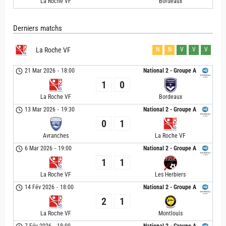
La Roche VF
Bordeaux
Derniers matchs
La Roche VF
N
N
V
V
V
21 Mar 2026
-
18:00
National 2 - Groupe A
1
0
La Roche VF
Bordeaux
13 Mar 2026
-
19:30
National 2 - Groupe A
0
1
Avranches
La Roche VF
6 Mar 2026
-
19:00
National 2 - Groupe A
1
1
La Roche VF
Les Herbiers
14 Fév 2026
-
18:00
National 2 - Groupe A
2
1
La Roche VF
Montlouis