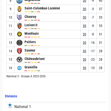
8
30
-9
40
Saint-Colomban Locminé
9
30
-3
37
Chauray
10
30
-7
35
Lorient II
11
30
-9
35
Montlouis
12
30
-8
31
Poitiers
13
30
-16
31
Saumur
14
30
-17
28
Châteaubriant
15
30
-23
28
Granville
16
30
-10
28
National 2 - Groupe A 2025-2026
Divisions
National 1