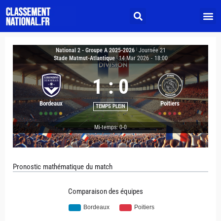
National 2 - Groupe A 2025-2026
|
Journée 21
Stade Matmut-Atlantique
|
14 Mar 2026
-
18:00
1
:
0
Bordeaux
Poitiers
TEMPS PLEIN
Mi-temps: 0-0
Pronostic mathématique du match
Comparaison des équipes