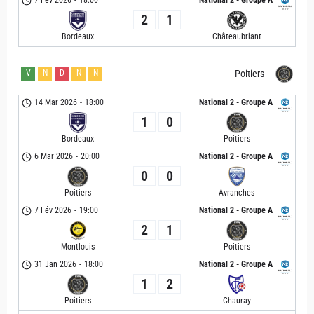
7 Fév 2026
-
18:00
National 2 - Groupe A
2
1
Bordeaux
Châteaubriant
V
N
D
N
N
Poitiers
14 Mar 2026
-
18:00
National 2 - Groupe A
1
0
Bordeaux
Poitiers
6 Mar 2026
-
20:00
National 2 - Groupe A
0
0
Poitiers
Avranches
7 Fév 2026
-
19:00
National 2 - Groupe A
2
1
Montlouis
Poitiers
31 Jan 2026
-
18:00
National 2 - Groupe A
1
2
Poitiers
Chauray