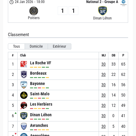
24 Jan 2026
-
18:00
National 2 - Groupe A
1
1
Poitiers
Dinan Léhon
Classement
Tous
Domicile
Extérieur
#
Club
MJ
DB
P
La Roche VF
1
30
33
65
Bordeaux
2
30
22
62
Bayonne
3
30
16
56
Saint-Malo
4
30
14
50
Les Herbiers
5
30
12
49
▲
Dinan Léhon
6
30
0
41
Avranches
7
30
5
40
▼
Angoulême