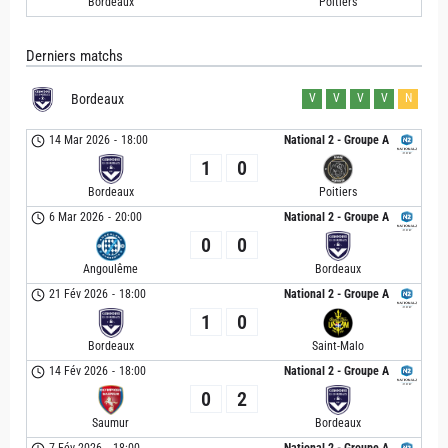
Bordeaux
Poitiers
Derniers matchs
Bordeaux
V
V
V
V
N
14 Mar 2026
-
18:00
National 2 - Groupe A
1
0
Bordeaux
Poitiers
6 Mar 2026
-
20:00
National 2 - Groupe A
0
0
Angoulême
Bordeaux
21 Fév 2026
-
18:00
National 2 - Groupe A
1
0
Bordeaux
Saint-Malo
14 Fév 2026
-
18:00
National 2 - Groupe A
0
2
Saumur
Bordeaux