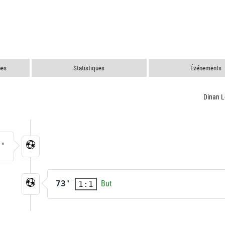
pes
Statistiques
Événements
Dinan 
6'
73'
But
1:1