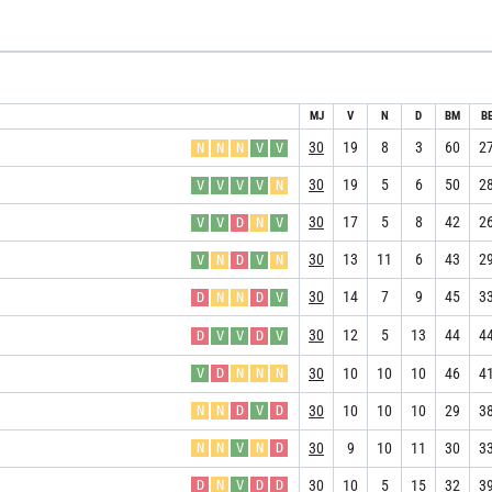
MJ
V
N
D
BM
B
30
19
8
3
60
2
N
N
N
V
V
30
19
5
6
50
2
V
V
V
V
N
30
17
5
8
42
2
V
V
D
N
V
30
13
11
6
43
2
V
N
D
V
N
30
14
7
9
45
3
D
N
N
D
V
30
12
5
13
44
4
D
V
V
D
V
30
10
10
10
46
4
V
D
N
N
N
30
10
10
10
29
3
N
N
D
V
D
30
9
10
11
30
3
N
N
V
N
D
30
10
5
15
32
3
D
N
V
D
D