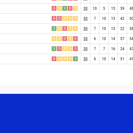
30
10
5
15
39
4
D
N
V
D
N
30
7
10
13
42
5
D
D
N
N
N
30
7
10
13
22
3
V
N
D
N
N
30
6
10
14
37
5
N
N
D
N
D
30
7
7
16
24
4
V
D
N
N
D
30
6
10
14
31
4
D
N
N
N
V