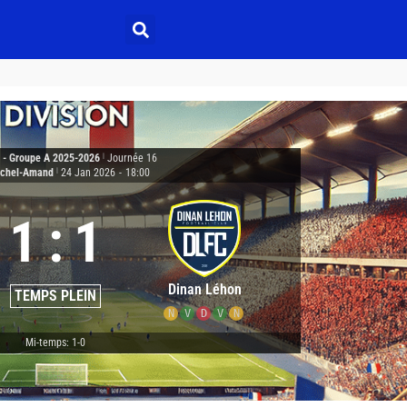
2 - Groupe A 2025-2026
|
Journée 16
ichel-Amand
|
24 Jan 2026
-
18:00
1
:
1
Dinan Léhon
TEMPS PLEIN
N
V
D
V
N
Mi-temps: 1-0