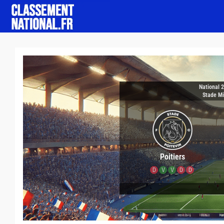
National 
Stade M
Poitiers
D
V
V
D
D