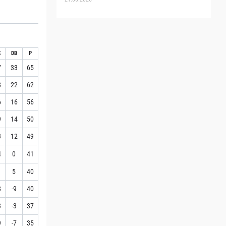
E
DB
P
7
33
65
8
22
62
6
16
56
9
14
50
3
12
49
4
0
41
1
5
40
8
-9
40
3
-3
37
9
-7
35