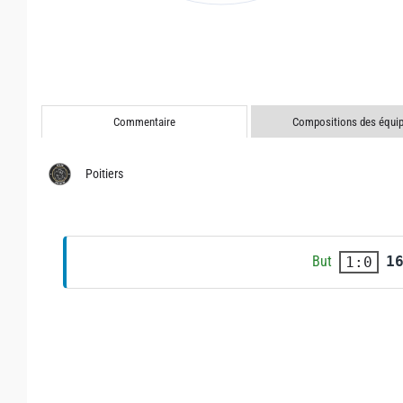
Commentaire
Compositions des équi
Poitiers
But
1
1:0