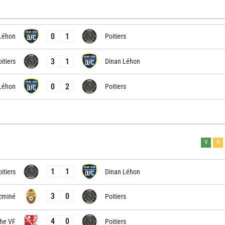
0
1
Léhon
Poitiers
3
1
itiers
Dinan Léhon
0
2
Léhon
Poitiers
V
N
1
1
itiers
Dinan Léhon
3
0
cminé
Poitiers
4
0
he VF
Poitiers