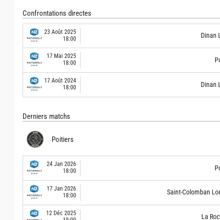
Confrontations directes
23 Août 2025
Dinan 
18:00
17 Mai 2025
Po
18:00
17 Août 2024
Dinan 
18:00
Derniers matchs
Poitiers
24 Jan 2026
Po
18:00
17 Jan 2026
Saint-Colomban Lo
18:00
12 Déc 2025
La Roc
19:00