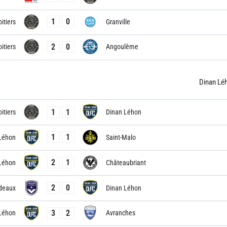
1
0
itiers
Granville
2
0
itiers
Angoulême
Dinan Lé
1
1
itiers
Dinan Léhon
1
1
Léhon
Saint-Malo
2
1
Léhon
Châteaubriant
2
0
deaux
Dinan Léhon
3
2
Léhon
Avranches