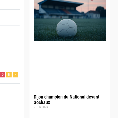
D
N
N
Dijon champion du National devant
Sochaux
21.06.2026