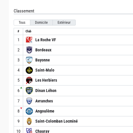
Classement
Tous
Domicile
Extérieur
#
Club
1
La Roche VF
2
Bordeaux
3
Bayonne
4
Saint-Malo
5
Les Herbiers
▲
6
Dinan Léhon
7
Avranches
▼
8
Angoulême
9
Saint-Colomban Locminé
10
Chauray