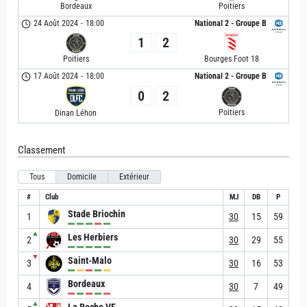
Bordeaux
Poitiers
24 Août 2024
-
18:00
National 2 - Groupe B
1
2
Poitiers
Bourges Foot 18
17 Août 2024
-
18:00
National 2 - Groupe B
0
2
Poitiers
Dinan Léhon
Classement
Tous
Domicile
Extérieur
#
Club
MJ
DB
P
Stade Briochin
1
30
15
59
▲
Les Herbiers
2
30
29
55
▼
Saint-Malo
3
30
16
53
Bordeaux
4
30
7
49
▲