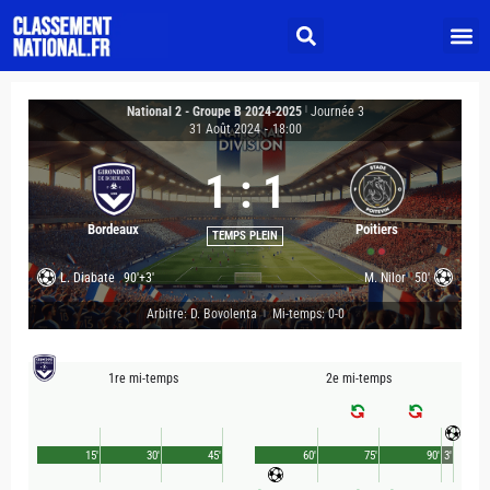
National 2 - Groupe B 2024-2025
|
Journée 3
31 Août 2024
-
18:00
1
:
1
Bordeaux
Poitiers
TEMPS PLEIN
L. Diabate
90'+3'
M. Nilor
50'
Arbitre: D. Bovolenta
Mi-temps: 0-0
|
1re mi-temps
2e mi-temps
15'
30'
45'
60'
75'
90'
3'