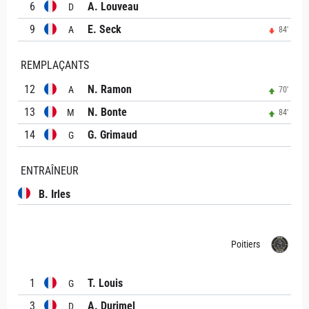
6
A. Louveau
D
9
E. Seck
A
84'
REMPLAÇANTS
12
N. Ramon
A
70'
13
N. Bonte
M
84'
14
G. Grimaud
G
ENTRAÎNEUR
B. Irles
Poitiers
1
T. Louis
G
3
A. Durimel
D