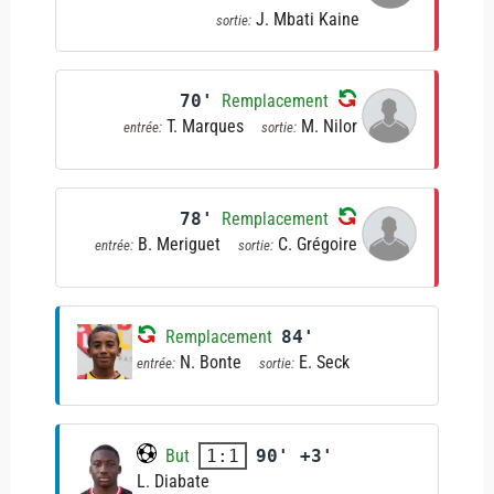
J. Mbati Kaine
sortie:
70'
Remplacement
T. Marques
M. Nilor
entrée:
sortie:
78'
Remplacement
B. Meriguet
C. Grégoire
entrée:
sortie:
Remplacement
84'
N. Bonte
E. Seck
entrée:
sortie:
But
90' +3'
1:1
L. Diabate