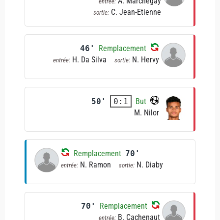
A. Marchegay
entrée:
C. Jean-Etienne
sortie:
46'
Remplacement
H. Da Silva
N. Hervy
entrée:
sortie:
50'
But
0:1
M. Nilor
Remplacement
70'
N. Ramon
N. Diaby
entrée:
sortie:
70'
Remplacement
B. Cachenaut
entrée: