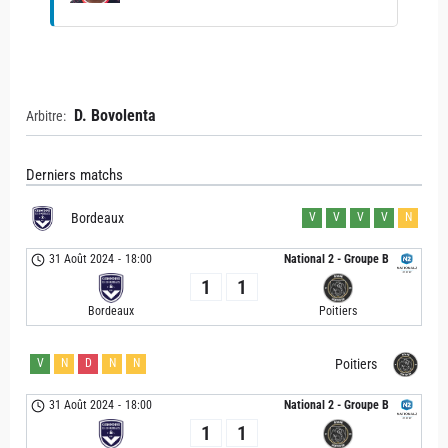
D. Bovolenta
Arbitre:
Derniers matchs
Bordeaux
V
V
V
V
N
31 Août 2024
-
18:00
National 2 - Groupe B
1
1
Bordeaux
Poitiers
V
N
D
N
N
Poitiers
31 Août 2024
-
18:00
National 2 - Groupe B
1
1