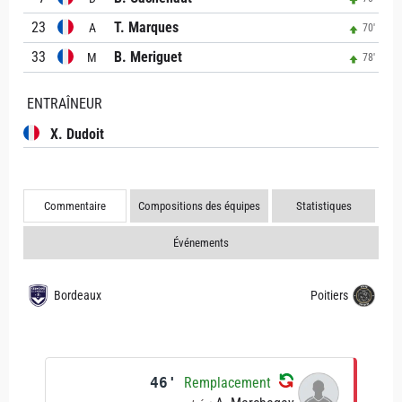
23
T. Marques
A
70'
33
B. Meriguet
M
78'
ENTRAÎNEUR
X. Dudoit
Commentaire
Compositions des équipes
Statistiques
Événements
Bordeaux
Poitiers
46'
Remplacement