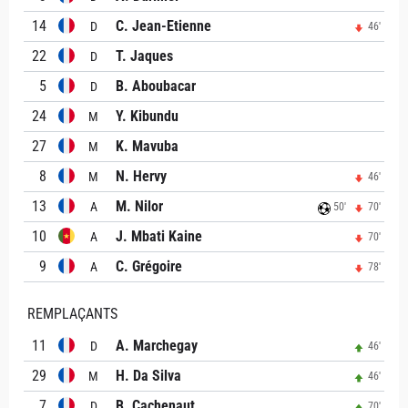
14
C. Jean-Etienne
D
46'
22
T. Jaques
D
5
B. Aboubacar
D
24
Y. Kibundu
M
27
K. Mavuba
M
8
N. Hervy
M
46'
13
M. Nilor
A
50'
70'
10
J. Mbati Kaine
A
70'
9
C. Grégoire
A
78'
REMPLAÇANTS
11
A. Marchegay
D
46'
29
H. Da Silva
M
46'
7
B. Cachenaut
D
70'