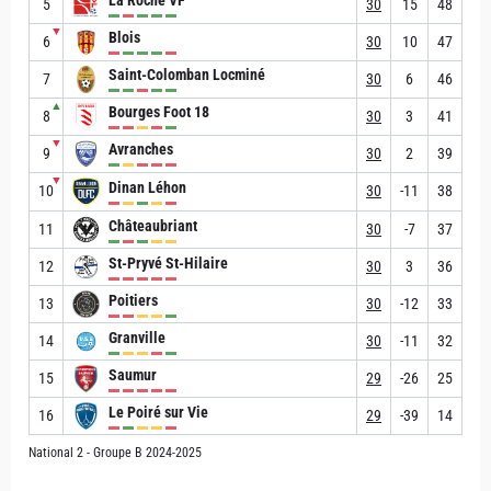
La Roche VF
5
30
15
48
▼
Blois
6
30
10
47
Saint-Colomban Locminé
7
30
6
46
▲
Bourges Foot 18
8
30
3
41
▼
Avranches
9
30
2
39
▼
Dinan Léhon
10
30
-11
38
Châteaubriant
11
30
-7
37
St-Pryvé St-Hilaire
12
30
3
36
Poitiers
13
30
-12
33
Granville
14
30
-11
32
Saumur
15
29
-26
25
Le Poiré sur Vie
16
29
-39
14
National 2 - Groupe B 2024-2025