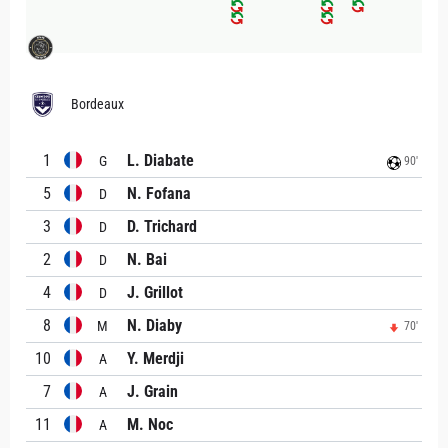
Bordeaux
1
L. Diabate
G
90'
5
N. Fofana
D
3
D. Trichard
D
2
N. Bai
D
4
J. Grillot
D
8
N. Diaby
M
70'
10
Y. Merdji
A
7
J. Grain
A
11
M. Noc
A