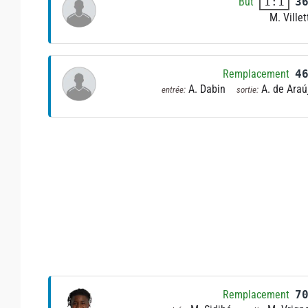
But
3
1:1
M. Villet
Remplacement
4
A. Dabin
A. de Araú
entrée:
sortie:
Remplacement
7