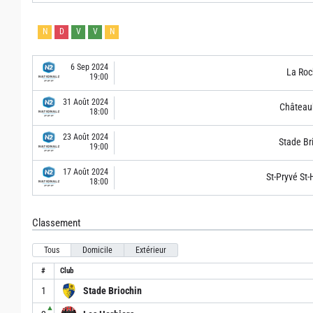
N
D
V
V
N
6 Sep 2024
La Roc
19:00
31 Août 2024
Château
18:00
23 Août 2024
Stade Br
19:00
17 Août 2024
St-Pryvé St-H
18:00
Classement
Tous
Domicile
Extérieur
#
Club
1
Stade Briochin
▲