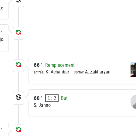
6'
te
6'
jo
66'
Remplacement
K. Achahbar
A. Zakharyan
entrée:
sortie:
68'
But
1:2
S. Janno
0'