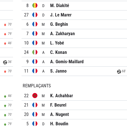
8
M. Diakité
D
27
J. Le Marer
D
6
G. Beghin
M
70'
7
A. Zakharyan
M
79'
10
L. Yobé
M
46'
24
C. Konan
A
9
A. Gomis-Maillard
A
36'
11
S. Janno
A
70'
68'
REMPLAÇANTS
22
K. Achahbar
M
46'
21
F. Beurel
M
70'
20
A. Nugent
M
70'
5
H. Boudin
D
79'