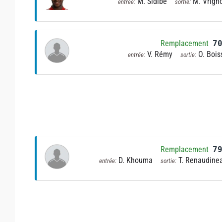
M. Sidibé
M. Vrign
entrée:
sortie:
Remplacement
7
V. Rémy
O. Bois
entrée:
sortie:
Remplacement
7
D. Khouma
T. Renaudine
entrée:
sortie: