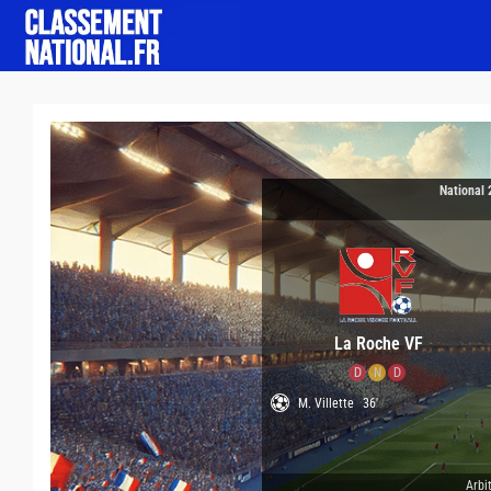
National 
La Roche VF
D
N
D
M. Villette
36'
Arbit