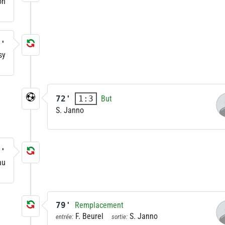
on
0'
sy
72'
But
1:3
S. Janno
9'
au
79'
Remplacement
F. Beurel
S. Janno
entrée:
sortie: