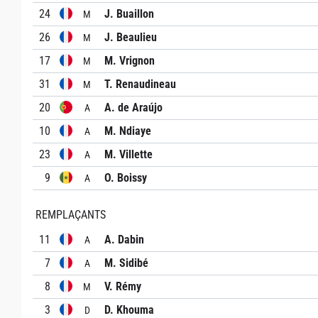
24
J. Buaillon
M
26
J. Beaulieu
M
17
M. Vrignon
M
31
T. Renaudineau
M
20
A. de Araújo
A
10
M. Ndiaye
A
23
M. Villette
A
9
O. Boissy
A
REMPLAÇANTS
11
A. Dabin
A
7
M. Sidibé
A
8
V. Rémy
M
3
D. Khouma
D