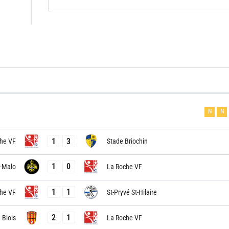
N
N
1
3
he VF
Stade Briochin
1
0
t-Malo
La Roche VF
1
1
he VF
St-Pryvé St-Hilaire
2
1
Blois
La Roche VF