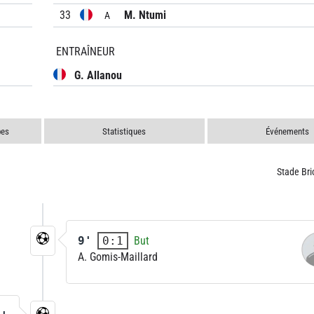
33
M. Ntumi
A
ENTRAÎNEUR
G. Allanou
pes
Statistiques
Événements
Stade Bri
9'
But
0:1
A. Gomis-Maillard