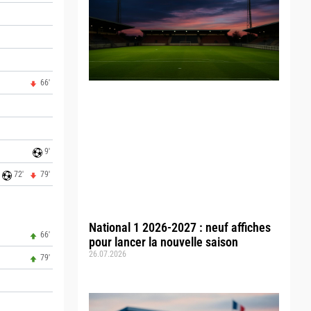
66'
9'
72'
79'
National 1 2026-2027 : neuf affiches
66'
pour lancer la nouvelle saison
26.07.2026
79'