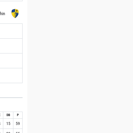
hin
E
DB
P
4
15
59