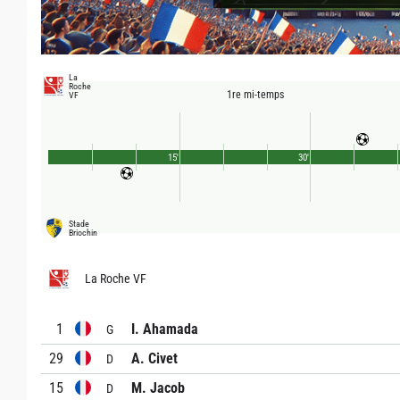
La
Roche
1re mi-temps
VF
15'
30'
Stade
Briochin
La Roche VF
1
I. Ahamada
G
29
A. Civet
D
15
M. Jacob
D