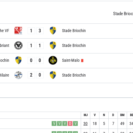
Stade Brioc
1
3
he VF
Stade Briochin
1
1
briant
Stade Briochin
0
0
iochin
Saint-Malo
2
0
ilaire
Stade Briochin
MJ
V
N
D
BM
B
30
18
5
7
49
3
V
V
V
D
V