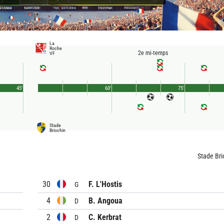
La
Roche
2e mi-temps
VF
45'
60'
75'
Stade
Briochin
Stade Bri
30
F. L'Hostis
G
4
B. Angoua
D
2
C. Kerbrat
D