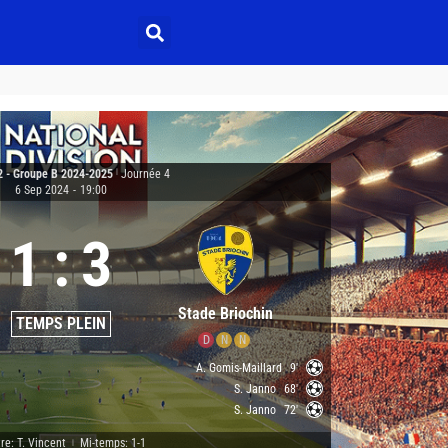
2 - Groupe B 2024-2025
|
Journée 4
6 Sep 2024
-
19:00
1
:
3
Stade Briochin
TEMPS PLEIN
D
N
N
A. Gomis-Maillard
9'
S. Janno
68'
S. Janno
72'
re: T. Vincent
Mi-temps: 1-1
|