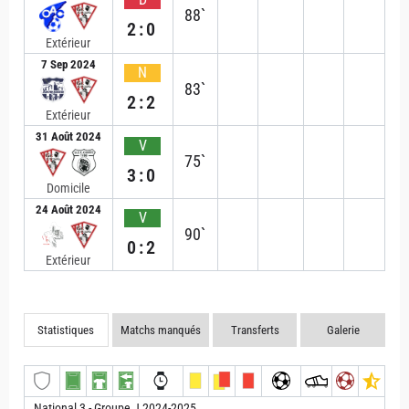
88`
2:0
Extérieur
7 Sep 2024
N
83`
2:2
Extérieur
31 Août 2024
V
75`
3:0
Domicile
24 Août 2024
V
90`
0:2
Extérieur
Statistiques
Matchs manqués
Transferts
Galerie
National 3 - Groupe J 2024-2025