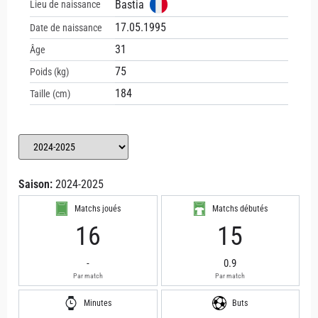
Bastia
Lieu de naissance
17.05.1995
Date de naissance
31
Âge
75
Poids (kg)
184
Taille (cm)
Saison:
2024-2025
Matchs joués
Matchs débutés
16
15
-
0.9
Par match
Par match
Minutes
Buts