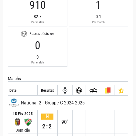
910
1
82.7
0.1
Par match
Par match
Passes décisives
0
0
Par match
Matchs
Date
Résultat
National 2 - Groupe C 2024-2025
15 Fév 2025
N
90`
2:2
Domicile