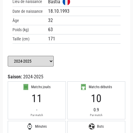
Bastia
Lieu de naissance
18.10.1993
Date de naissance
32
Âge
63
Poids (kg)
171
Taille (cm)
Saison:
2024-2025
Matchs joués
Matchs débutés
11
10
-
0.9
Par match
Par match
Minutes
Buts