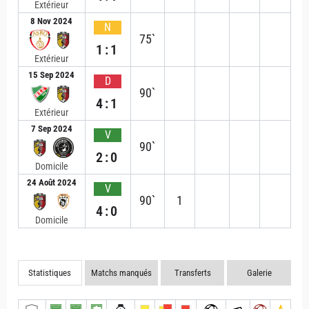
Extérieur
8 Nov 2024
N
75`
1:1
Extérieur
15 Sep 2024
D
90`
4:1
Extérieur
7 Sep 2024
V
90`
2:0
Domicile
24 Août 2024
V
90`
1
4:0
Domicile
Statistiques
Matchs manqués
Transferts
Galerie