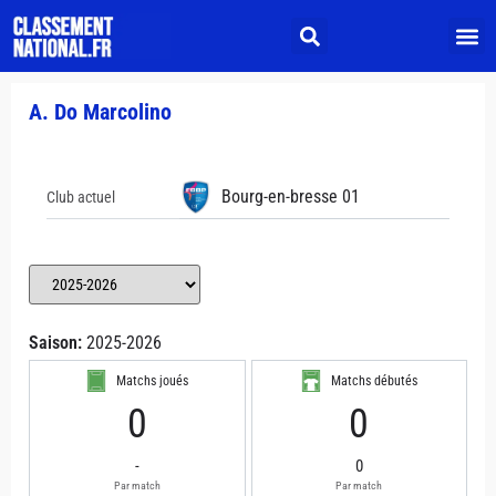
A. Do Marcolino
Bourg-en-bresse 01
Club actuel
Saison:
2025-2026
Matchs joués
Matchs débutés
0
0
-
0
Par match
Par match