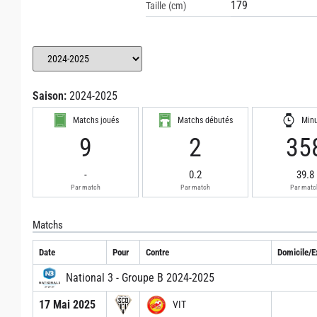
179
Taille (cm)
Saison:
2024-2025
Matchs joués
Matchs débutés
Min
9
2
35
-
0.2
39.8
Par match
Par match
Par matc
Matchs
Date
Pour
Contre
Domicile/E
National 3 - Groupe B 2024-2025
17 Mai 2025
VIT