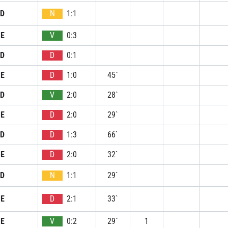
D
N
1:1
E
V
0:3
D
D
0:1
E
D
1:0
45`
D
V
2:0
28`
E
D
2:0
29`
D
D
1:3
66`
E
D
2:0
32`
D
N
1:1
29`
E
D
2:1
33`
E
V
0:2
29`
1