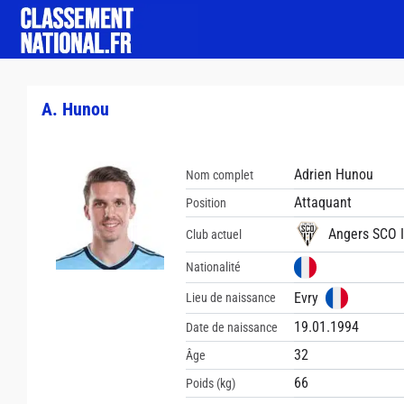
A. Hunou
Adrien Hunou
Nom complet
Attaquant
Position
Angers SCO I
Club actuel
Nationalité
Evry
Lieu de naissance
19.01.1994
Date de naissance
32
Âge
66
Poids (kg)