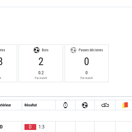
utes
Buts
Passes décisives
8
2
0
0.2
0
h
Par match
Par match
xtérieur
Résultat
D
D
1:3