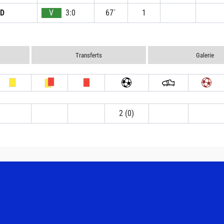
D
V
3:0
67`
1
Transferts
Galerie
2 (0)