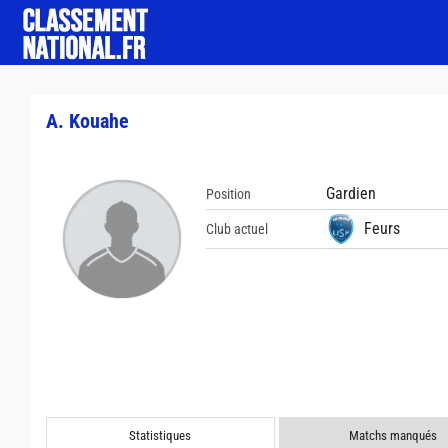
A. Kouahe
Gardien
Position
Feurs
Club actuel
Statistiques
Matchs manqués