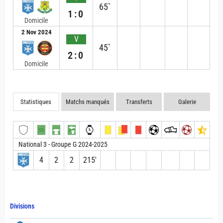
65`
1:0
Domicile
2 Nov 2024
V
45`
2:0
Domicile
Statistiques
Matchs manqués
Transferts
Galerie
National 3 - Groupe G 2024-2025
4
2
2
215′
Divisions