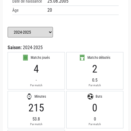
25.08.2005
Date de naissance
20
Âge
Saison:
2024-2025
Matchs joués
Matchs débutés
4
2
-
0.5
Par match
Par match
Minutes
Buts
215
0
53.8
0
Par match
Par match