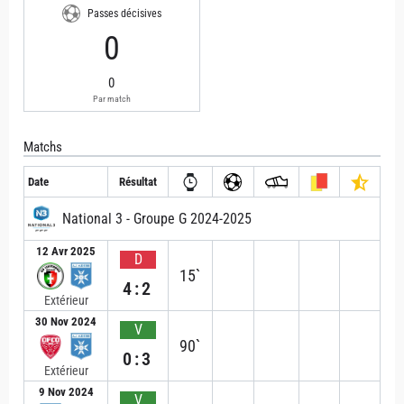
Passes décisives
0
0
Par match
Matchs
Date
Résultat
National 3 - Groupe G 2024-2025
12 Avr 2025
D
15`
4:2
Extérieur
30 Nov 2024
V
90`
0:3
Extérieur
9 Nov 2024
V