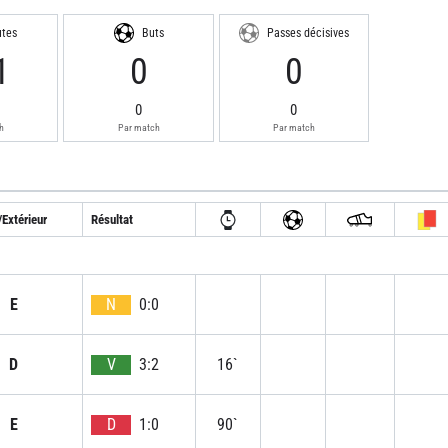
utes
Buts
Passes décisives
1
0
0
0
0
h
Par match
Par match
Extérieur
Résultat
E
N
0:0
D
V
3:2
16`
E
D
1:0
90`