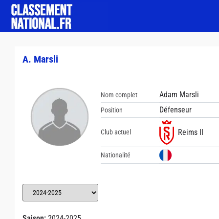
A. Marsli
Adam Marsli
Nom complet
Défenseur
Position
Reims II
Club actuel
Nationalité
Saison:
2024-2025