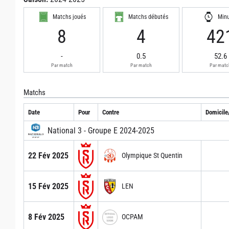
Matchs joués
Matchs débutés
Min
8
4
42
-
0.5
52.6
Par match
Par match
Par matc
Matchs
Date
Pour
Contre
Domicile/
National 3 - Groupe E 2024-2025
22 Fév 2025
Olympique St Quentin
15 Fév 2025
LEN
8 Fév 2025
OCPAM