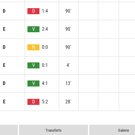
D
D
1:4
90`
E
V
2:4
90`
D
N
0:0
90`
E
V
0:1
4`
D
V
4:1
13`
E
D
5:2
28`
Transferts
Galerie