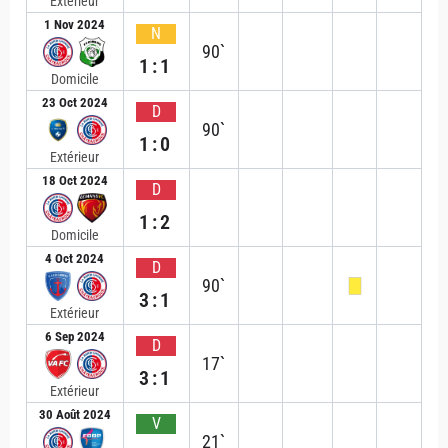
Extérieur
1 Nov 2024
N
90`
1:1
Domicile
23 Oct 2024
D
90`
1:0
Extérieur
18 Oct 2024
D
1:2
Domicile
4 Oct 2024
D
90`
3:1
Extérieur
6 Sep 2024
D
17`
3:1
Extérieur
30 Août 2024
V
21`