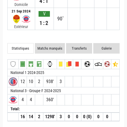
4:1
Domicile
21 Sep 2024
V
90`
1:2
Extérieur
Statistiques
Matchs manqués
Transferts
Galerie
National 1 2024-2025
12
10
2
938′
3
National 3 - Groupe F 2024-2025
4
4
360′
Total:
16
14
2
1298′
3
0
0
0 (0)
0
0