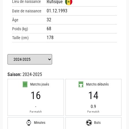
Rufisque
Lieu de naissance
01.12.1993
Date de naissance
32
Âge
68
Poids (kg)
178
Taille (cm)
Saison:
2024-2025
Matchs joués
Matchs débutés
16
14
-
0.9
Par match
Par match
Minutes
Buts