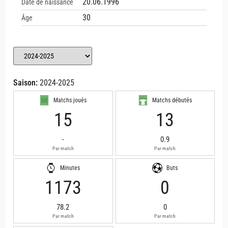
20.06.1996
Date de naissance
30
Âge
Saison:
2024-2025
Matchs joués
Matchs débutés
15
13
-
0.9
Par match
Par match
Minutes
Buts
1173
0
78.2
0
Par match
Par match