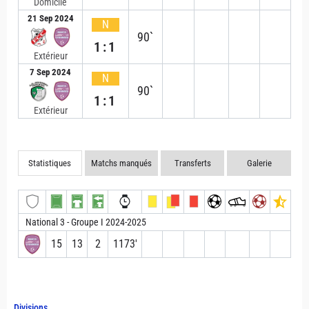
Domicile
21 Sep 2024
N
90`
1:1
Extérieur
7 Sep 2024
N
90`
1:1
Extérieur
Statistiques
Matchs manqués
Transferts
Galerie
National 3 - Groupe I 2024-2025
15
13
2
1173′
Divisions