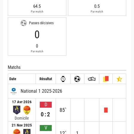
64.5
0.5
Par match
Par match
Passes décisives
0
0
Par match
Matchs
Date
Résultat
National 1 2025-2026
17 Avr 2026
D
85`
0:2
Domicile
21 Nov 2025
V
12`
1