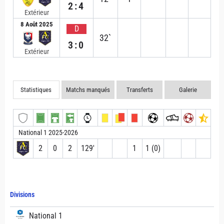
2:4
Extérieur
8 Août 2025
D
32`
3:0
Extérieur
Statistiques
Matchs manqués
Transferts
Galerie
National 1 2025-2026
2
0
2
129′
1
1 (0)
Divisions
National 1