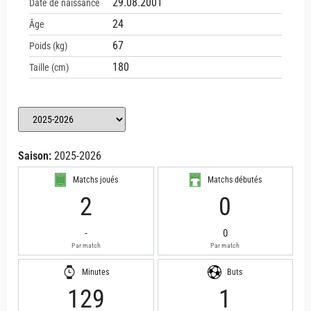
29.08.2001
Date de naissance
24
Âge
67
Poids (kg)
180
Taille (cm)
Saison:
2025-2026
Matchs joués
Matchs débutés
2
0
-
0
Par match
Par match
Minutes
Buts
129
1