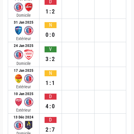
D
1:2
Domicile
31 Jan 2025
N
0:0
Extérieur
24 Jan 2025
V
3:2
Domicile
17 Jan 2025
N
1:1
Extérieur
10 Jan 2025
D
4:0
Extérieur
13 Déc 2024
D
2:7
Domicile