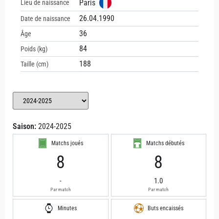
Paris
Lieu de naissance
26.04.1990
Date de naissance
36
Âge
84
Poids (kg)
188
Taille (cm)
Saison:
2024-2025
Matchs joués
Matchs débutés
8
8
-
1.0
Par match
Par match
Minutes
Buts encaissés