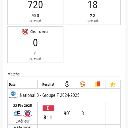
720
18
90.0
2.3
Par match
Par match
Clean sheets
0
0
Par match
Matchs
Date
Résultat
National 3 - Groupe F 2024-2025
22 Fév 2025
D
90`
3
3:1
Extérieur
8 Fév 2025