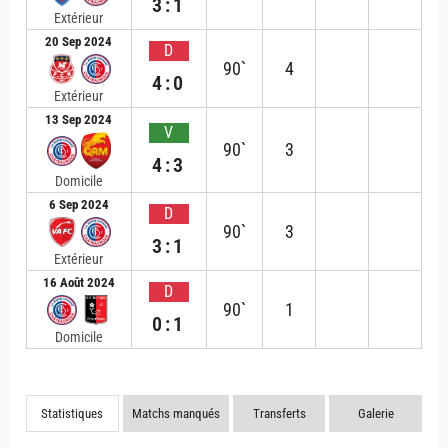
3:1
Extérieur
20 Sep 2024
D
90`
4
4:0
Extérieur
13 Sep 2024
V
90`
3
4:3
Domicile
6 Sep 2024
D
90`
3
3:1
Extérieur
16 Août 2024
D
90`
1
0:1
Domicile
Statistiques
Matchs manqués
Transferts
Galerie