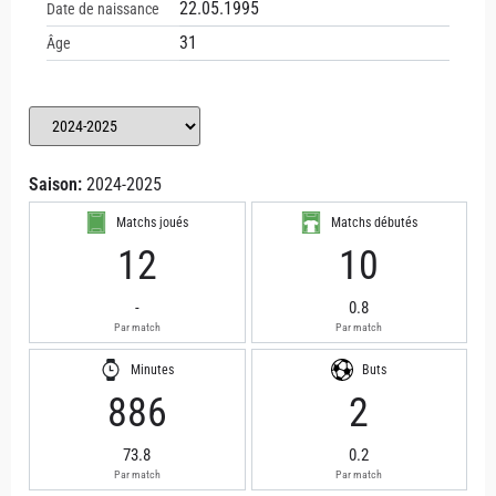
22.05.1995
Date de naissance
31
Âge
Saison:
2024-2025
Matchs joués
Matchs débutés
12
10
-
0.8
Par match
Par match
Minutes
Buts
886
2
73.8
0.2
Par match
Par match