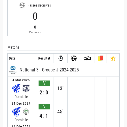
Passes décisives
0
0
Par match
Matchs
Date
Résultat
National 3 - Groupe J 2024-2025
4 Mar 2025
V
13`
2:0
Domicile
21 Déc 2024
V
45`
4:1
Domicile
14 Déc 2024