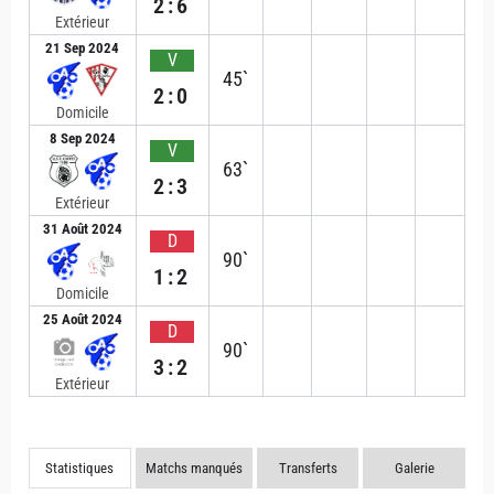
2:6
Extérieur
21 Sep 2024
V
45`
2:0
Domicile
8 Sep 2024
V
63`
2:3
Extérieur
31 Août 2024
D
90`
1:2
Domicile
25 Août 2024
D
90`
3:2
Extérieur
Statistiques
Matchs manqués
Transferts
Galerie