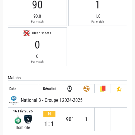
90
1
90.0
1.0
Par match
Par match
Clean sheets
0
0
Par match
Matchs
Date
Résultat
National 3 - Groupe I 2024-2025
16 Fév 2025
N
90`
1
1:1
Domicile