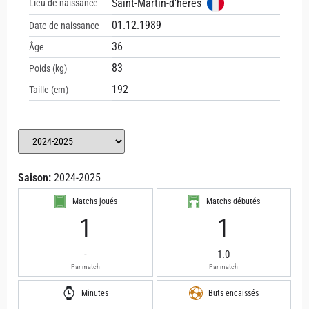
Saint-Martin-d'hères
Lieu de naissance
01.12.1989
Date de naissance
36
Âge
83
Poids (kg)
192
Taille (cm)
Saison:
2024-2025
Matchs joués
Matchs débutés
1
1
-
1.0
Par match
Par match
Minutes
Buts encaissés