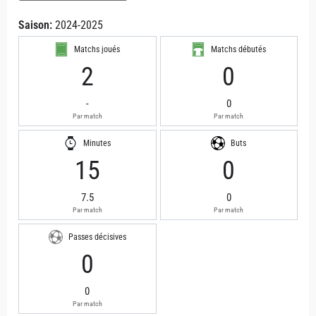
Saison:
2024-2025
Matchs joués
Matchs débutés
2
0
-
0
Par match
Par match
Minutes
Buts
15
0
7.5
0
Par match
Par match
Passes décisives
0
0
Par match