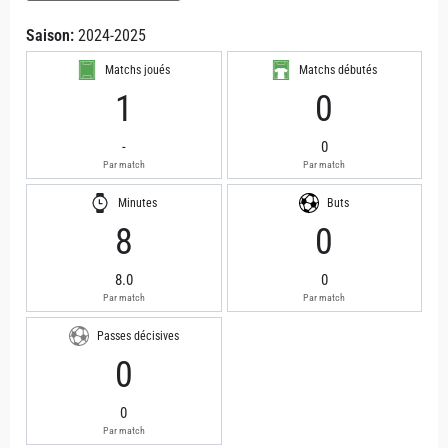
Saison:
2024-2025
Matchs joués
Matchs débutés
1
0
-
0
Par match
Par match
Minutes
Buts
8
0
8.0
0
Par match
Par match
Passes décisives
0
0
Par match