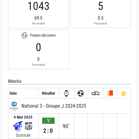
1043
5
69.5
0.3
Par match
Par match
Passes décisives
0
0
Par match
Matchs
Date
Résultat
National 3 - Groupe J 2024-2025
4 Mar 2025
V
90`
2:0
Domicile