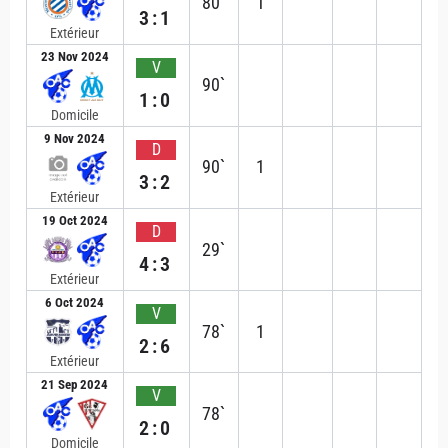
80`
1
3:1
Extérieur
23 Nov 2024
V
90`
1:0
Domicile
9 Nov 2024
D
90`
1
3:2
Extérieur
19 Oct 2024
D
29`
4:3
Extérieur
6 Oct 2024
V
78`
1
2:6
Extérieur
21 Sep 2024
V
78`
2:0
Domicile