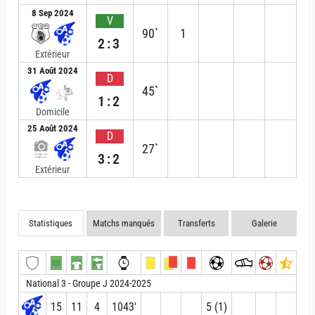
8 Sep 2024
V
90`
1
2:3
Extérieur
31 Août 2024
D
45`
1:2
Domicile
25 Août 2024
D
27`
3:2
Extérieur
Statistiques
Matchs manqués
Transferts
Galerie
National 3 - Groupe J 2024-2025
15
11
4
1043′
5 (1)