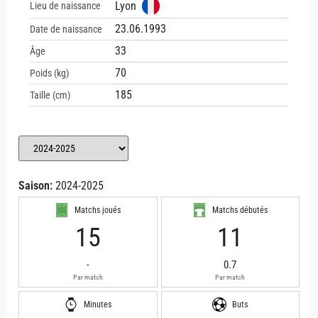
Lyon
Lieu de naissance
23.06.1993
Date de naissance
33
Âge
70
Poids (kg)
185
Taille (cm)
Saison:
2024-2025
Matchs joués
Matchs débutés
15
11
-
0.7
Par match
Par match
Minutes
Buts