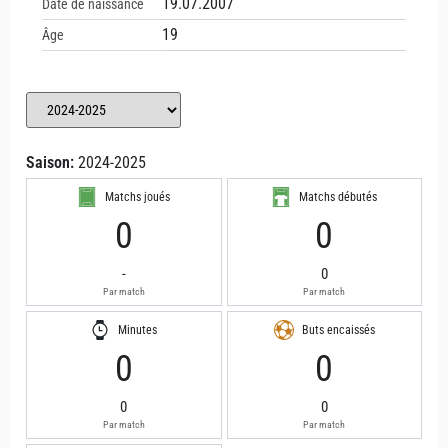
19.07.2007
Date de naissance
19
Âge
Saison:
2024-2025
Matchs joués
Matchs débutés
0
0
-
0
Par match
Par match
Minutes
Buts encaissés
0
0
0
0
Par match
Par match