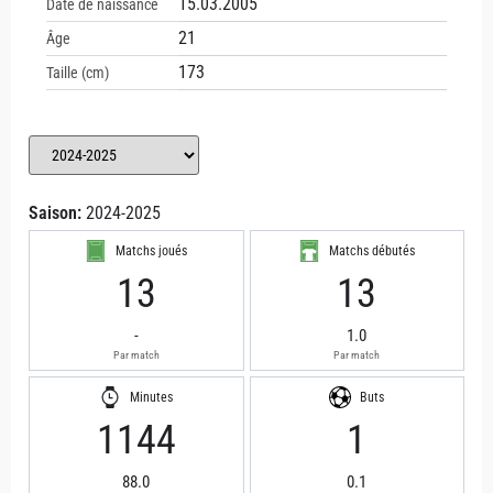
15.03.2005
Date de naissance
21
Âge
173
Taille (cm)
Saison:
2024-2025
Matchs joués
Matchs débutés
13
13
-
1.0
Par match
Par match
Minutes
Buts
1144
1
88.0
0.1