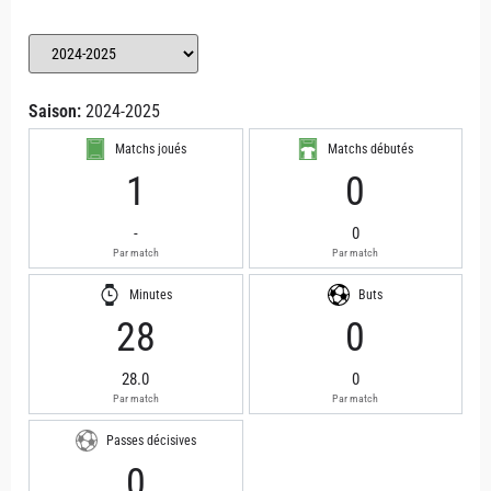
Saison:
2024-2025
Matchs joués
Matchs débutés
1
0
-
0
Par match
Par match
Minutes
Buts
28
0
28.0
0
Par match
Par match
Passes décisives
0