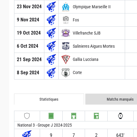
23 Nov 2024
Olympique Marseille II
9 Nov 2024
Fos
19 Oct 2024
Villefranche SJB
6 Oct 2024
Salinieres Aigues Mortes
21 Sep 2024
Gallia Lucciana
8 Sep 2024
Corte
Statistiques
Matchs manqués
National 3 - Groupe J 2024-2025
9
7
2
643′