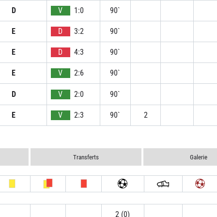
D
V
1:0
90`
E
D
3:2
90`
E
D
4:3
90`
E
V
2:6
90`
D
V
2:0
90`
E
V
2:3
90`
2
Transferts
Galerie
2 (0)