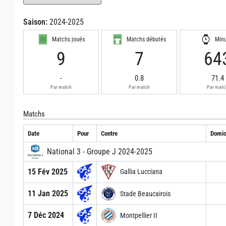
Saison:
2024-2025
Matchs joués
Matchs débutés
Min
9
7
64
-
0.8
71.4
Par match
Par match
Par matc
Matchs
Date
Pour
Contre
Domic
National 3 - Groupe J 2024-2025
15 Fév 2025
Gallia Lucciana
11 Jan 2025
Stade Beaucairois
7 Déc 2024
Montpellier II