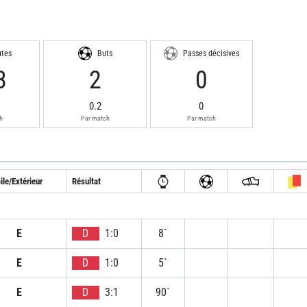
utes
Buts
Passes décisives
3
2
0
0.2
0
h
Par match
Par match
ile/Extérieur
Résultat
E
D
1:0
8`
E
D
1:0
5`
E
D
3:1
90`