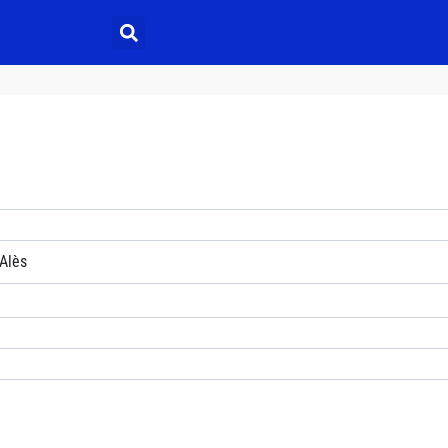
e
Alès