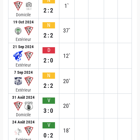
N
1`
2:2
Domicile
19 Oct 2024
N
37`
2:2
Extérieur
21 Sep 2024
D
12`
2:0
Extérieur
7 Sep 2024
N
20`
2:2
Extérieur
31 Août 2024
V
20`
3:0
Domicile
24 Août 2024
V
18`
0:2
Extérieur