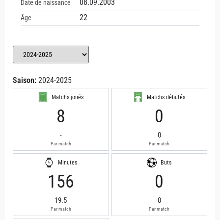
08.09.2003
Date de naissance
22
Âge
Saison:
2024-2025
Matchs joués
Matchs débutés
8
0
-
0
Par match
Par match
Minutes
Buts
156
0
19.5
0
Par match
Par match