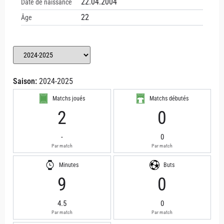
22.04.2004
Date de naissance
22
Âge
Saison:
2024-2025
Matchs joués
Matchs débutés
2
0
-
0
Par match
Par match
Minutes
Buts
9
0
4.5
0
Par match
Par match