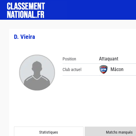
D. Vieira
Attaquant
Position
Mâcon
Club actuel
Statistiques
Matchs manqués