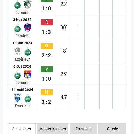
23`
1:0
Domicile
3 Nov 2024
D
90`
1
1:3
Domicile
19 Oct 2024
N
18`
2:2
Extérieur
6 Oct 2024
V
25`
1:0
Domicile
31 Août 2024
N
45`
1
2:2
Extérieur
Statistiques
Matchs manqués
Transferts
Galerie