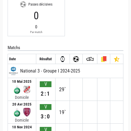
Passes décisives
0
0
Par match
Matchs
Date
Résultat
National 3 - Groupe I 2024-2025
10 Mai 2025
V
29`
2:1
Domicile
20 Avr 2025
V
19`
3:0
Domicile
10 Nov 2024
V