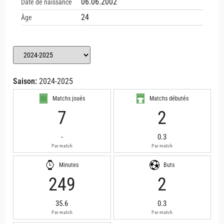
06.06.2002
Date de naissance
24
Âge
Saison:
2024-2025
Matchs joués
Matchs débutés
7
2
-
0.3
Par match
Par match
Minutes
Buts
249
2
35.6
0.3
Par match
Par match