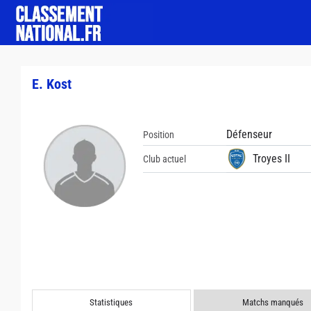
E. Kost
Défenseur
Position
Troyes II
Club actuel
Statistiques
Matchs manqués