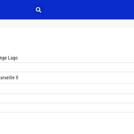
Ange Lago
rseille II