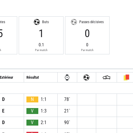
utes
Buts
Passes décisives
5
1
0
0.1
0
h
Par match
Par match
Extérieur
Résultat
D
N
1:1
78`
E
V
1:3
21`
D
V
2:1
90`