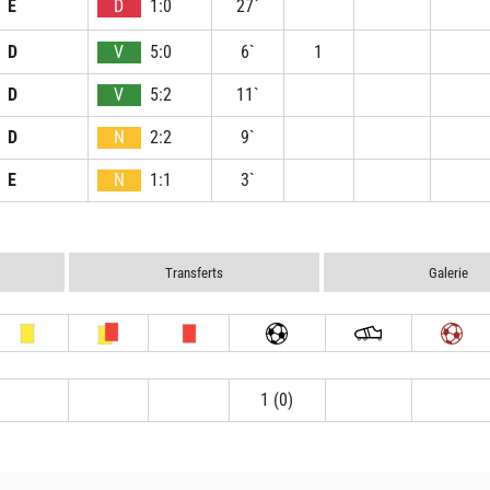
E
D
1:0
27`
D
V
5:0
6`
1
D
V
5:2
11`
D
N
2:2
9`
E
N
1:1
3`
Transferts
Galerie
1 (0)