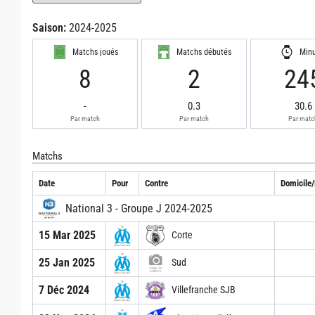
Saison:
2024-2025
Matchs joués
Matchs débutés
Min
8
2
24
-
0.3
30.6
Par match
Par match
Par matc
Matchs
Date
Pour
Contre
Domicile/
National 3 - Groupe J 2024-2025
15 Mar 2025
Corte
25 Jan 2025
Sud
7 Déc 2024
Villefranche SJB