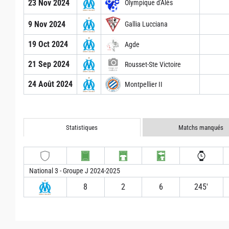
23 Nov 2024
Olympique d'Alès
9 Nov 2024
Gallia Lucciana
19 Oct 2024
Agde
21 Sep 2024
Rousset-Ste Victoire
24 Août 2024
Montpellier II
Statistiques
Matchs manqués
National 3 - Groupe J 2024-2025
8
2
6
245′