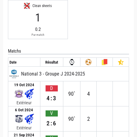
Clean sheets
1
0.2
Par match
Matchs
Date
Résultat
National 3 - Groupe J 2024-2025
19 Oct 2024
D
90`
4
4:3
Extérieur
6 Oct 2024
V
90`
2
2:6
Extérieur
21 Sep 2024