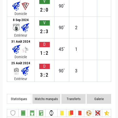
V
90`
2:0
Domicile
8 Sep 2024
V
90`
2
2:3
Extérieur
31 Août 2024
D
45`
1
1:2
Domicile
25 Août 2024
D
90`
3
3:2
Extérieur
Statistiques
Matchs manqués
Transferts
Galerie