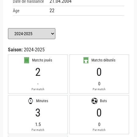
21.04.2004
Date de naissance
22
Âge
Saison:
2024-2025
Matchs joués
Matchs débutés
2
0
-
0
Par match
Par match
Minutes
Buts
3
0
1.5
0
Par match
Par match