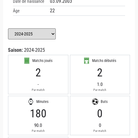
03.09.2003
Date de naissance
22
Âge
Saison:
2024-2025
Matchs joués
Matchs débutés
2
2
-
1.0
Par match
Par match
Minutes
Buts
180
0
90.0
0
Par match
Par match