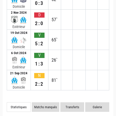
0:3
Domicile
2 Nov 2024
D
57`
2:0
Extérieur
19 Oct 2024
V
65`
5:2
Domicile
6 Oct 2024
V
26`
1:3
Extérieur
21 Sep 2024
N
81`
2:2
Domicile
Statistiques
Matchs manqués
Transferts
Galerie