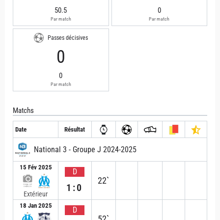
50.5
0
Par match
Par match
Passes décisives
0
0
Par match
Matchs
Date
Résultat
National 3 - Groupe J 2024-2025
15 Fév 2025
D
22`
1:0
Extérieur
18 Jan 2025
D
52`