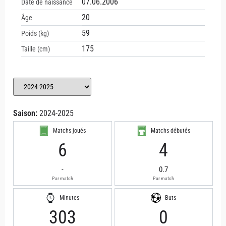
07.06.2006
Date de naissance
20
Âge
59
Poids (kg)
175
Taille (cm)
Saison:
2024-2025
Matchs joués
Matchs débutés
6
4
-
0.7
Par match
Par match
Minutes
Buts
303
0