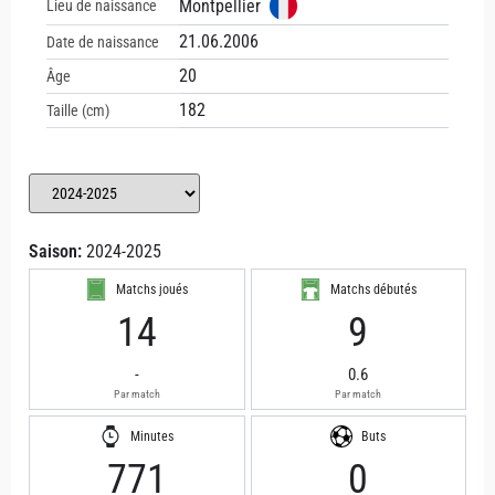
Montpellier
Lieu de naissance
21.06.2006
Date de naissance
20
Âge
182
Taille (cm)
Saison:
2024-2025
Matchs joués
Matchs débutés
14
9
-
0.6
Par match
Par match
Minutes
Buts
771
0