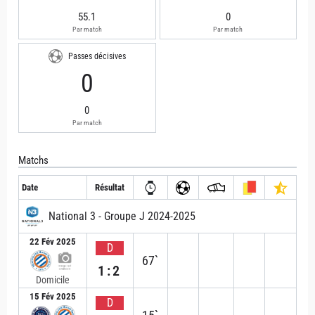
55.1
0
Par match
Par match
Passes décisives
0
0
Par match
Matchs
Date
Résultat
National 3 - Groupe J 2024-2025
22 Fév 2025
D
67`
1:2
Domicile
15 Fév 2025
D