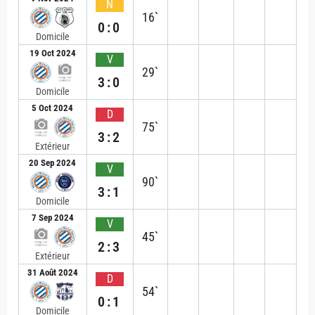
N
16`
0:0
Domicile
19 Oct 2024
V
29`
3:0
Domicile
5 Oct 2024
D
75`
3:2
Extérieur
20 Sep 2024
V
90`
3:1
Domicile
7 Sep 2024
V
45`
2:3
Extérieur
31 Août 2024
D
54`
0:1
Domicile