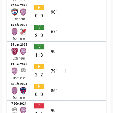
22 Fév 2025
N
90`
0:0
Extérieur
15 Fév 2025
V
67`
2:0
Domicile
25 Jan 2025
V
90`
1:3
Extérieur
19 Jan 2025
N
79`
1
2:2
Domicile
14 Déc 2024
N
86`
0:0
Domicile
7 Déc 2024
D
90`