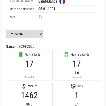
Saint-Mandé
Lieu de naissance
05.01.1991
Date de naissance
35
Âge
Saison:
2024-2025
Matchs joués
Matchs débutés
17
17
-
1.0
Par match
Par match
Minutes
Buts
1462
1
86.0
0.1