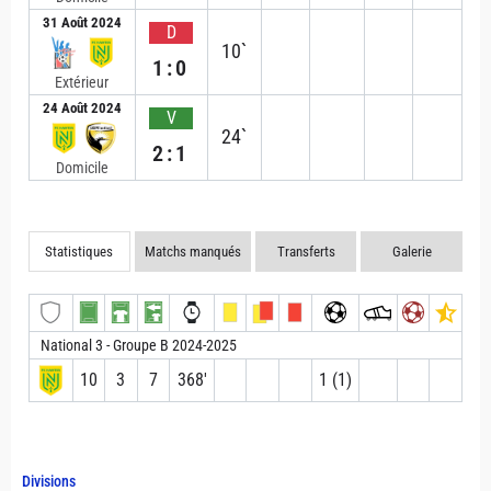
31 Août 2024
D
10`
1:0
Extérieur
24 Août 2024
V
24`
2:1
Domicile
Statistiques
Matchs manqués
Transferts
Galerie
National 3 - Groupe B 2024-2025
10
3
7
368′
1 (1)
Divisions