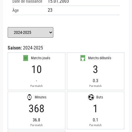
15.01.2003
Date de naissance
23
Âge
Saison:
2024-2025
Matchs joués
Matchs débutés
10
3
-
0.3
Par match
Par match
Minutes
Buts
368
1
36.8
0.1
Par match
Par match