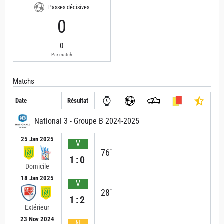
Passes décisives
0
0
Par match
Matchs
Date
Résultat
National 3 - Groupe B 2024-2025
25 Jan 2025
V
76`
1:0
Domicile
18 Jan 2025
V
28`
1:2
Extérieur
23 Nov 2024
N