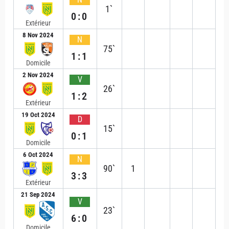
1`
0:0
Extérieur
8 Nov 2024
N
75`
1:1
Domicile
2 Nov 2024
V
26`
1:2
Extérieur
19 Oct 2024
D
15`
0:1
Domicile
6 Oct 2024
N
90`
1
3:3
Extérieur
21 Sep 2024
V
23`
6:0
Domicile