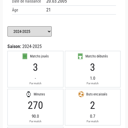
20.03.2005
Date de naissance
21
Âge
Saison:
2024-2025
Matchs joués
Matchs débutés
3
3
-
1.0
Par match
Par match
Minutes
Buts encaissés
270
2
90.0
0.7
Par match
Par match