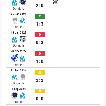
90`
2:0
Domicile
25 Jan 2025
V
1:3
Extérieur
18 Jan 2025
D
0:3
Domicile
23 Nov 2024
D
1:0
Extérieur
21 Sep 2024
N
2:2
Domicile
7 Sep 2024
N
0:0
Extérieur