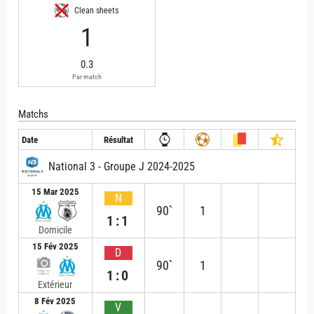
Clean sheets
1
0.3
Par match
Matchs
Date
Résultat
National 3 - Groupe J 2024-2025
15 Mar 2025
N
90`
1
1:1
Domicile
15 Fév 2025
D
90`
1
1:0
Extérieur
8 Fév 2025
V