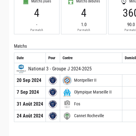
Matchs joués
Matchs débutés
Min
4
4
36
-
1.0
90.0
Par match
Par match
Par matc
Matchs
Date
Pour
Contre
Domicil
National 3 - Groupe J 2024-2025
20 Sep 2024
Montpellier II
7 Sep 2024
Olympique Marseille II
31 Août 2024
Fos
24 Août 2024
Cannet Rocheville