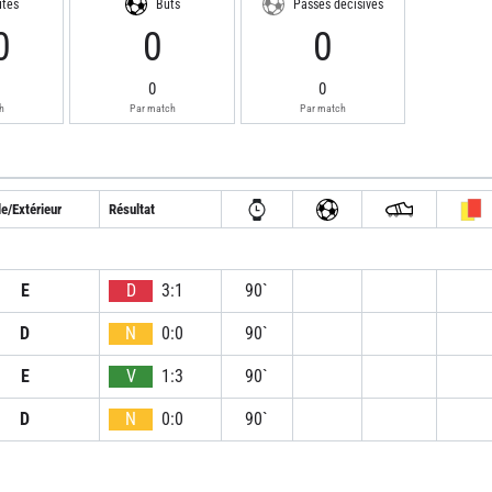
utes
Buts
Passes décisives
0
0
0
0
0
h
Par match
Par match
e/Extérieur
Résultat
E
D
3:1
90`
D
N
0:0
90`
E
V
1:3
90`
D
N
0:0
90`