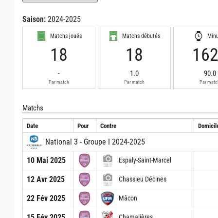
Saison:
2024-2025
Matchs joués
Matchs débutés
Min
18
18
16
-
1.0
90.0
Par match
Par match
Par matc
Matchs
Date
Pour
Contre
Domicil
National 3 - Groupe I 2024-2025
10 Mai 2025
Espaly-Saint-Marcel
12 Avr 2025
Chassieu Décines
22 Fév 2025
Mâcon
15 Fév 2025
Chamalières