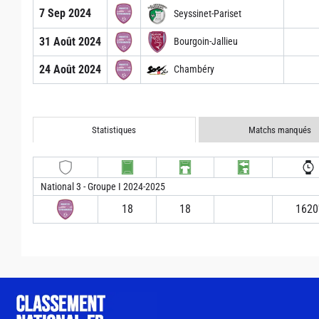
7 Sep 2024
Seyssinet-Pariset
31 Août 2024
Bourgoin-Jallieu
24 Août 2024
Chambéry
Statistiques
Matchs manqués
National 3 - Groupe I 2024-2025
18
18
1620