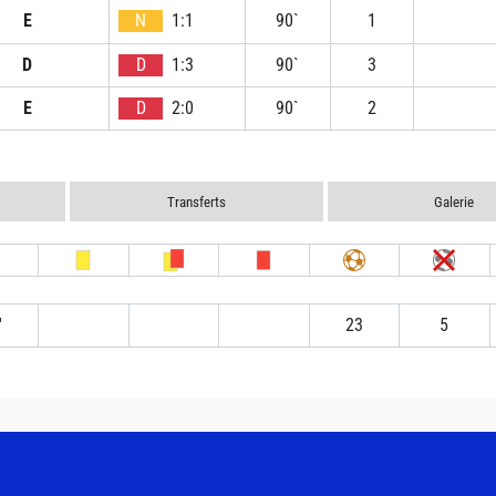
E
N
1:1
90`
1
D
D
1:3
90`
3
E
D
2:0
90`
2
Transferts
Galerie
′
23
5