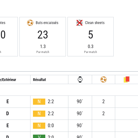
utes
Buts encaissés
Clean sheets
20
23
5
1.3
0.3
h
Par match
Par match
e/Extérieur
Résultat
E
N
2:2
90`
2
D
N
2:2
90`
2
E
N
0:0
90`
D
V
2:0
90`