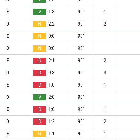
E
V
1:3
90`
1
D
N
2:2
90`
2
E
N
0:0
90`
D
N
0:0
90`
E
D
2:1
90`
2
D
D
0:3
90`
3
E
D
1:0
90`
1
D
V
2:0
90`
E
D
1:0
90`
1
D
D
1:2
90`
2
E
N
1:1
90`
1