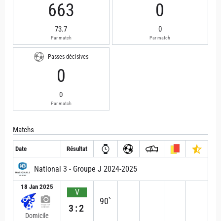
663
0
73.7
0
Par match
Par match
Passes décisives
0
0
Par match
Matchs
Date
Résultat
National 3 - Groupe J 2024-2025
18 Jan 2025
V
90`
3:2
Domicile