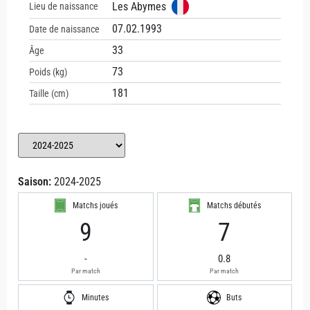
Les Abymes
Lieu de naissance
07.02.1993
Date de naissance
33
Âge
73
Poids (kg)
181
Taille (cm)
Saison:
2024-2025
Matchs joués
Matchs débutés
9
7
-
0.8
Par match
Par match
Minutes
Buts